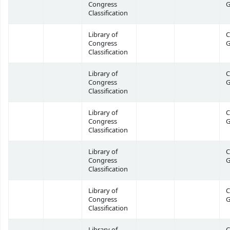
Congress
G
Classification
Library of
C
Congress
G
Classification
Library of
C
Congress
G
Classification
Library of
C
Congress
G
Classification
Library of
C
Congress
G
Classification
Library of
C
Congress
G
Classification
Library of
C