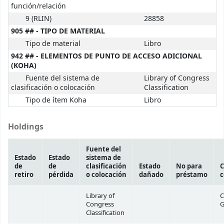
función/relación
9 (RLIN)
28858
905 ## - TIPO DE MATERIAL
Tipo de material
Libro
942 ## - ELEMENTOS DE PUNTO DE ACCESO ADICIONAL
(KOHA)
Fuente del sistema de
Library of Congress
clasificación o colocación
Classification
Tipo de ítem Koha
Libro
Holdings
Fuente del
Estado
Estado
sistema de
de
de
clasificación
Estado
No para
C
retiro
pérdida
o colocación
dañado
préstamo
c
Library of
C
Congress
G
Classification