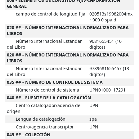
008 - ELEMENTOS DE LONGITUD FIJA--INFORMACIÓN
GENERAL
campo de control de longitud fija
020513s19982004mx
r 000 0 spa d
020 ## - NÚMERO INTERNACIONAL NORMALIZADO PARA
LIBROS
Número Internacional Estándar
9681655451 (10
del Libro
dígitos)
020 ## - NÚMERO INTERNACIONAL NORMALIZADO PARA
LIBROS
Número Internacional Estándar
9789681655457 (13
del Libro
dígitos)
035 ## - NÚMERO DE CONTROL DEL SISTEMA
Número de control de sistema
UPN01000117291
040 ## - FUENTE DE LA CATALOGACIÓN
Centro catalogador/agencia de
UPN
origen
Lengua de catalogación
spa
Centro/agencia transcriptor
UPN
049 ## - COLECCIÓN