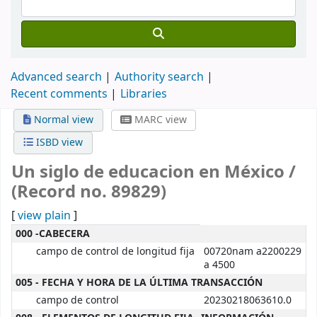
Advanced search
Authority search
Recent comments
Libraries
Normal view
MARC view
ISBD view
Un siglo de educacion en México /
(Record no. 89829)
[
view plain
]
MARC details
000 -CABECERA
campo de control de longitud fija
00720nam a2200229
a 4500
005 - FECHA Y HORA DE LA ÚLTIMA TRANSACCIÓN
campo de control
20230218063610.0