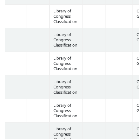
Library of
C
Congress
G
Classification
Library of
C
Congress
G
Classification
Library of
C
Congress
G
Classification
Library of
C
Congress
G
Classification
Library of
C
Congress
G
Classification
Library of
C
Congress
G