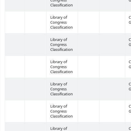
Congress
G
Classification
Library of
C
Congress
G
Classification
Library of
C
Congress
G
Classification
Library of
C
Congress
G
Classification
Library of
C
Congress
G
Classification
Library of
C
Congress
G
Classification
Library of
C