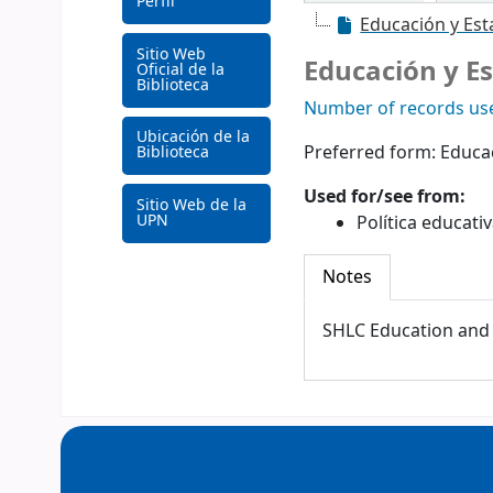
Perfil
Educación y Es
Sitio Web
Educación y E
Oficial de la
Biblioteca
Number of records use
Ubicación de la
Preferred form:
Educa
Biblioteca
Used for/see from:
Sitio Web de la
UPN
Política educati
Notes
SHLC Education and 