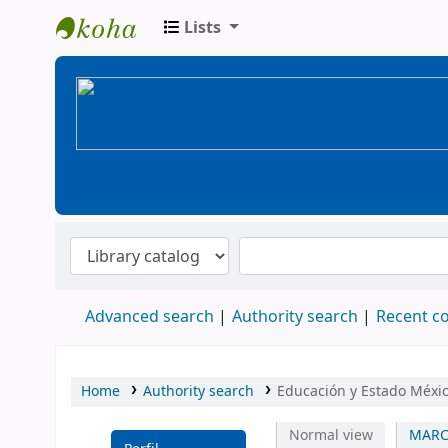
Lists
BiblioGTQ
Advanced search
Authority search
Recent 
Home
Authority search
Educación y Estado Méxic
Normal view
MARC