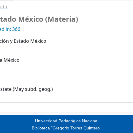
tado
stado México (Materia)
d in: 366
ción y Estado México
va México
state (May subd. geog.)
Universidad Pedagógica Nacional
Biblioteca "Gregorio Torres Quintero"