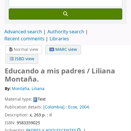
Advanced search
Authority search
Recent comments
Libraries
Normal view
MARC view
ISBD view
Educando a mis padres /
Liliana
Montaña.
By:
Montaña, Liliana
Material type:
Text
Publication details:
[Colombia] :
Ecoe,
2004.
Description:
x, 263 p. : il
ISBN:
9583359025
Subject(s):
PADRES Y ADOLESCENTES