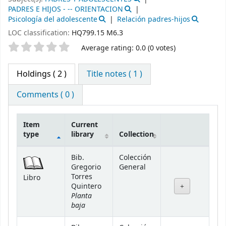
PADRES E HIJOS - -- ORIENTACION
Psicología del adolescente
Relación padres-hijos
LOC classification:
HQ799.15 M6.3
Star ratings
Average rating: 0.0 (0 votes)
Holdings
( 2 )
Title notes ( 1 )
Comments ( 0 )
Item
Current
type
library
Collection
Holdings
Bib.
Colección
Gregorio
General
Torres
Libro
Quintero
Planta
baja