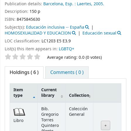
Publication details:
Barcelona, Esp. :
Laertes,
2005.
Description:
150 p
ISBN:
8475845630
Subject(s):
Educación inclusiva -- España
HOMOSEXUALIDAD Y EDUCACION
Educación sexual
LOC classification:
LC1203 E5 E3.9
List(s) this item appears in:
LGBTQ+
Star ratings
Average rating: 0.0 (0 votes)
Holdings
( 6 )
Comments ( 0 )
Item
Current
type
library
Collection
Holdings
Bib.
Colección
Gregorio
General
Torres
Libro
Quintero