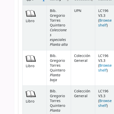
Holdings
Bib.
UPN
LC196
Gregorio
V3.3
Torres
(
Browse
Libro
(Ope
Quintero
shelf
)
Coleccione
s
especiales
Planta alta
Bib.
Colección
LC196
Gregorio
General
V3.3
Torres
(
Browse
Libro
(Ope
Quintero
shelf
)
Planta
baja
Bib.
Colección
LC196
Gregorio
General
V3.3
Torres
(
Browse
Libro
(Ope
Quintero
shelf
)
Planta