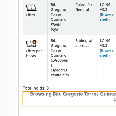
Bib.
Colección
LC196
Gregorio
General
V3.3
Torres
(
Browse
Libro
(Ope
Quintero
shelf
)
Planta
baja
Bib.
Bibliografí
LC196
Gregorio
a básica
V3.3
Torres
(
Browse
Libro por
(Ope
Quintero
shelf
)
horas
Coleccione
s
especiales
Planta alta
Total holds: 0
Browsing Bib. Gregorio Torres Quinte
C