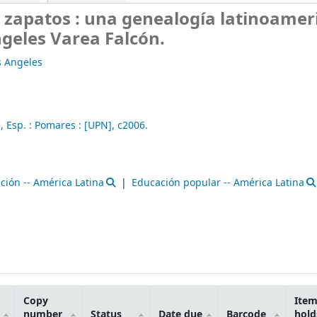
n zapatos : una genealogía latinoamer
ngeles Varea Falcón.
s Angeles
 Esp. :
Pomares :
[UPN],
c2006.
ción -- América Latina
Educación popular -- América Latina
Copy
Ite
number
Status
Date due
Barcode
hold