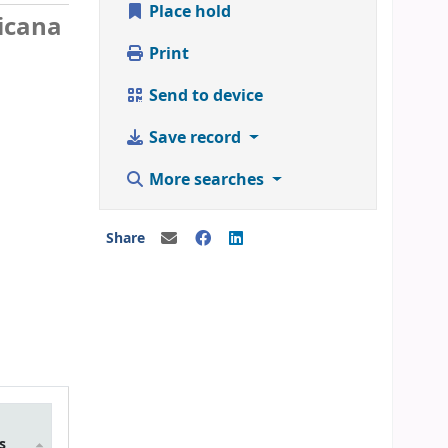
Place hold
icana
Print
Send to device
Save record
More searches
Share
m
s