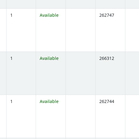
1
Available
262747
ns below)
1
Available
266312
ns below)
1
Available
262744
ns below)