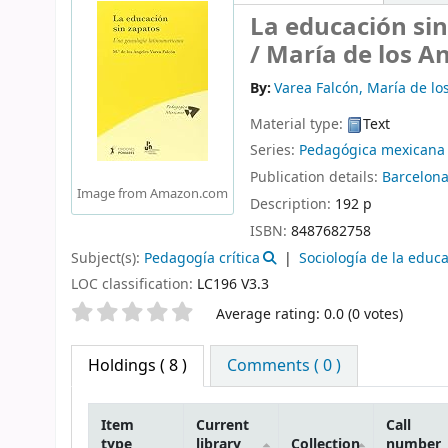
La educación si
/
María de los A
By:
Varea Falcón, María de lo
Material type:
Text
Series:
Pedagógica mexicana
Publication details:
Barcelona,
Image from Amazon.com
Description:
192 p
ISBN:
8487682758
Subject(s):
Pedagogía crítica
Sociología de la educa
LOC classification:
LC196 V3.3
Star ratings
Average rating: 0.0 (0 votes)
Holdings
( 8 )
Comments ( 0 )
Item
Current
Call
type
library
Collection
number