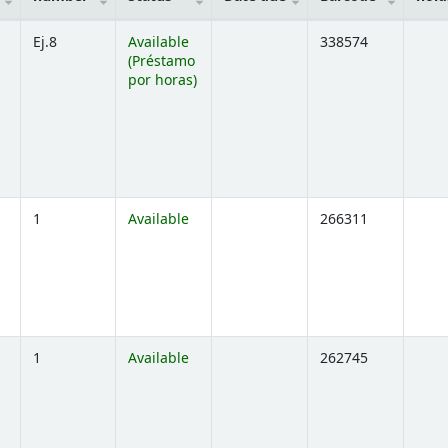
Ej.8
Available
338574
(Préstamo
por horas)
ns below)
1
Available
266311
ns below)
1
Available
262745
ns below)