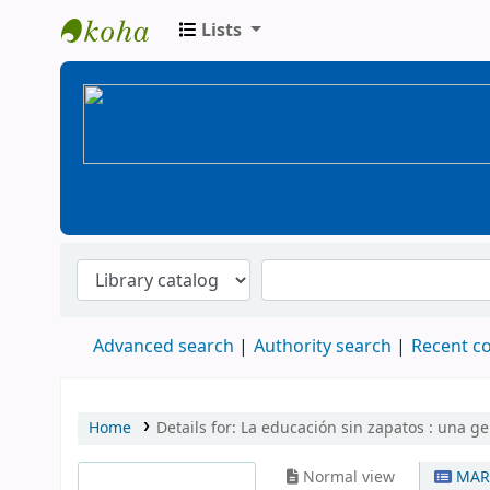
Lists
BiblioGTQ
Advanced search
Authority search
Recent 
Home
Details for:
La educación sin zapatos :
una ge
Normal view
MAR