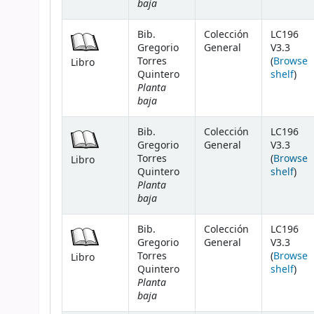
baja
Bib.
Colección
LC196
Gregorio
General
V3.3
Torres
(
Browse
Libro
(Ope
Quintero
shelf
)
Planta
baja
Bib.
Colección
LC196
Gregorio
General
V3.3
Torres
(
Browse
Libro
(Ope
Quintero
shelf
)
Planta
baja
Bib.
Colección
LC196
Gregorio
General
V3.3
Torres
(
Browse
Libro
(Ope
Quintero
shelf
)
Planta
baja