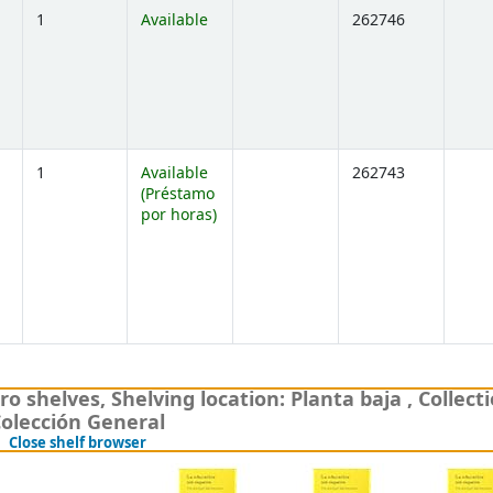
1
Available
262746
ns below)
1
Available
262743
(Préstamo
por horas)
ns below)
ro shelves
,
Shelving location:
Planta baja ,
Collecti
olección General
(Hides shelf browser)
Close shelf browser