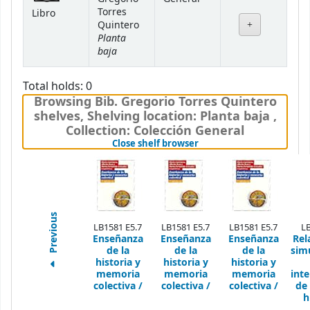
Torres
Libro
Quintero
Planta
baja
Total holds: 0
Browsing Bib. Gregorio Torres Quintero
shelves
,
Shelving location:
Planta baja ,
Collection: Colección General
(Hides shelf browser)
Close shelf browser
Previous
LB1581 E5.7
LB1581 E5.7
LB1581 E5.7
LB
Enseñanza
Enseñanza
Enseñanza
Rel
de la
de la
de la
sim
historia y
historia y
historia y
memoria
memoria
memoria
int
colectiva /
colectiva /
colectiva /
de 
h