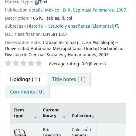
Material type:
Text
Publication details:
México :
D. R. Espinoza Palomares,
2007.
Description:
106 h. : tablas, il. col
Subject(s):
Historia -- Estudio y enseñanza (Elemental)
LOC classification:
LB1581 E8.7
Dissertation note:
Trabajo terminal (Lic. en Psicología) --
Universidad Autónoma Metropolitana. Unidad Xochimilco.
División de Ciencias Sociales y Humanidades, 2007
Star ratings
Average rating: 0.0 (0 votes)
Holdings
( 1 )
Title notes ( 1 )
Comments ( 0 )
Item
Current
type
library
Collection
Holdings
Bib.
Colección
Gregorio
General