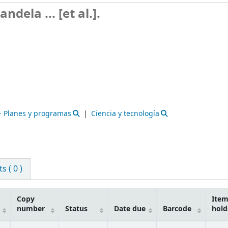
ndela ... [et al.].
-- Planes y programas
Ciencia y tecnología
 ( 0 )
Copy
Ite
number
Status
Date due
Barcode
hold