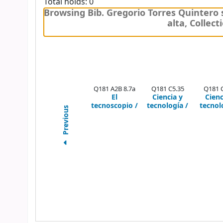
Total holds: 0
Browsing Bib. Gregorio Torres Quintero 
alta,
Collect
Q181 A2B 8.7a
Q181 C5.35
Q181 
El
Ciencia y
Cienc
tecnoscopio /
tecnología /
tecnol
Previous