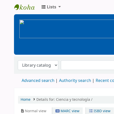
Lists
BiblioGTQ
Advanced search
Authority search
Recent 
Home
Details for:
Ciencia y tecnología /
Normal view
MARC view
ISBD view