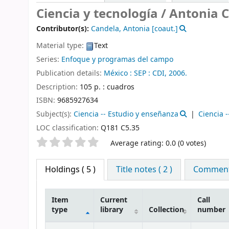
Ciencia y tecnología /
Antonia Ca
Contributor(s):
Candela, Antonia
[coaut.]
Material type:
Text
Series:
Enfoque y programas del campo
Publication details:
México :
SEP :
CDI,
2006.
Description:
105 p. : cuadros
ISBN:
9685927634
Subject(s):
Ciencia -- Estudio y enseñanza
Ciencia 
LOC classification:
Q181 C5.35
Star ratings
Average rating: 0.0 (0 votes)
Holdings
( 5 )
Title notes ( 2 )
Comments
Item
Current
Call
type
library
Collection
number
Holdings