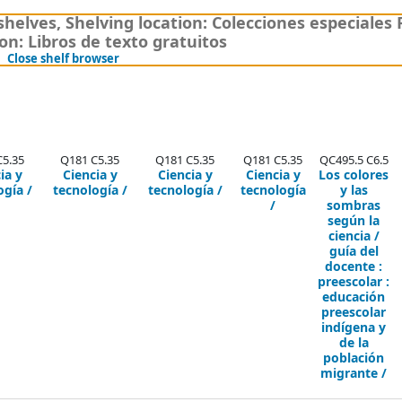
shelves
,
Shelving location:
Colecciones especiales 
ion: Libros de texto gratuitos
(Hides shelf browser)
Close shelf browser
C5.35
Q181 C5.35
Q181 C5.35
Q181 C5.35
QC495.5 C6.5
ia y
Ciencia y
Ciencia y
Ciencia y
Los colores
ogía /
tecnología /
tecnología /
tecnología
y las
/
sombras
según la
ciencia /
guía del
docente :
preescolar :
educación
preescolar
indígena y
de la
población
migrante /