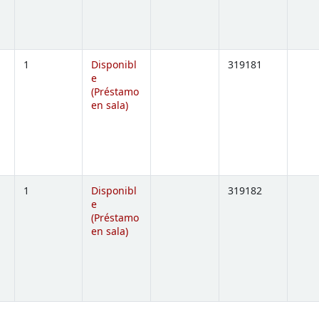
1
Disponibl
319181
e
(Préstamo
ns below)
en sala)
1
Disponibl
319182
e
(Préstamo
ns below)
en sala)