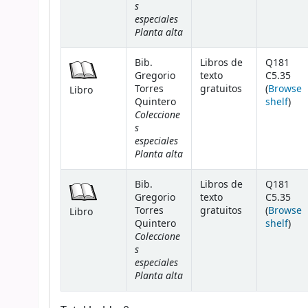
s
especiales
Planta alta
Bib.
Libros de
Q181
Gregorio
texto
C5.35
Torres
gratuitos
(
Browse
Libro
(Ope
Quintero
shelf
)
Coleccione
s
especiales
Planta alta
Bib.
Libros de
Q181
Gregorio
texto
C5.35
Torres
gratuitos
(
Browse
Libro
(Ope
Quintero
shelf
)
Coleccione
s
especiales
Planta alta