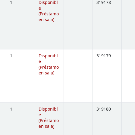
1
Disponibl
319178
e
(Préstamo
ns below)
en sala)
1
Disponibl
319179
e
(Préstamo
ns below)
en sala)
1
Disponibl
319180
e
(Préstamo
ns below)
en sala)