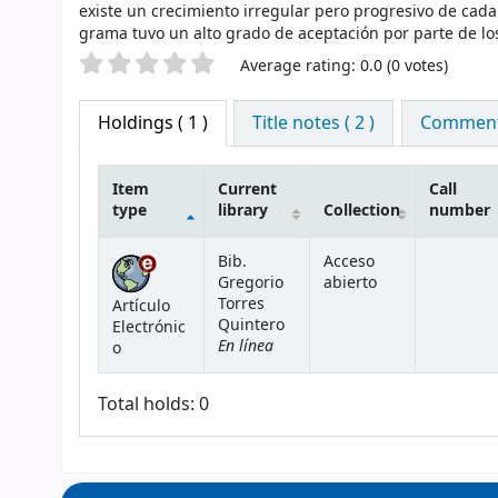
existe un crecimiento irregular pero progresivo de cad
grama tuvo un alto grado de aceptación por parte de los
Star ratings
Average rating: 0.0 (0 votes)
Holdings
( 1 )
Title notes ( 2 )
Comments
Item
Current
Call
type
library
Collection
number
Holdings
Bib.
Acceso
Gregorio
abierto
Torres
Artículo
Quintero
Electrónic
En línea
o
Total holds: 0