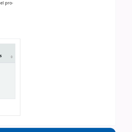
el pro-
m
s