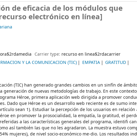
ión de eficacia de los módulos que
recurso electrónico en línea]
ariana
ora$2rdamedia
Carrier type:
recurso en linea$2rdacarrier
ORMACION Y LA COMUNICACION (TIC)
EMPATIA
GRATITUD
icación (TIC) han generado grandes cambios en un sinfín de ámbit
 la generación de nuevas metodologías de trabajo. En este contexto
rograma Héroe, primera aplicación web dirigida a promover condu
tes. Dado que Héroe es un desarrollo web reciente es de sumo inte
artículo sean 1). Estudiar la percepción de los usuarios en relación 
oe en promover la prosocialidad, la empatía, la gratitud, el perd
 referidas a las características generales del programa, identifi ca
como así también las que no les agradaron. La muestra estuvo com
 54% mujeres), de nivel socio-económico me-dio. Los resultados in