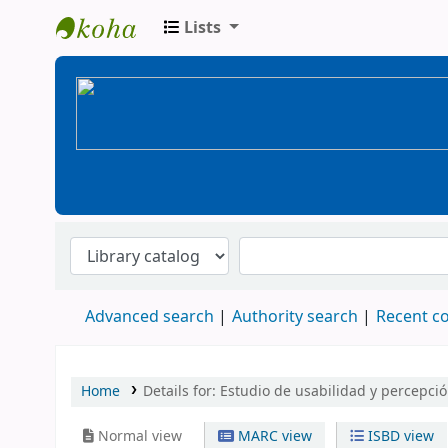
Lists
BiblioGTQ
Advanced search
Authority search
Recent 
Home
Details for:
Estudio de usabilidad y percepci
Normal view
MARC view
ISBD view