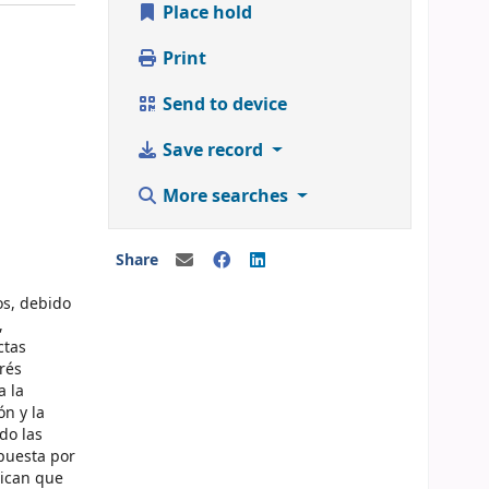
Place hold
Print
Send to device
Save record
More searches
Share
os, debido
,
ctas
rés
a la
ón y la
ndo las
puesta por
dican que