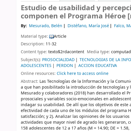
Estudio de usabilidad y percepc
componen el Programa Héroe
[
By:
Mesurado, Belén
Distéfano, María José
Falco, M
Material type:
Article
Description:
11-32
Content type:
texto$2rdacontent
Media type:
computad
Subject(s):
PROSOCIALIDAD
TECNOLOGIAS DE LA INF
ADOLESCENTES
PERDON
ACCION EDUCATIVA
Online resources:
Click here to access online
Abstract:
Las Tecnologías de la Información y la Comun
a que han posibilitado la introducción de tecnologías y
Mesurado y colaboradores (2018) han desarrollado el P
prosociales y variables socio-emocionales en adolescen
indagar su usabilidad. De allí que los objetivos de este 
efectividad de cada uno de los módulos del programa Hér
satisfacción; y 2). Analizar las opiniones de los usuarios
actividades que mayor nivel de agrado les generaron, 
158 adolescentes de 12 a 17 años (M = 14.90; DE = 1.58,