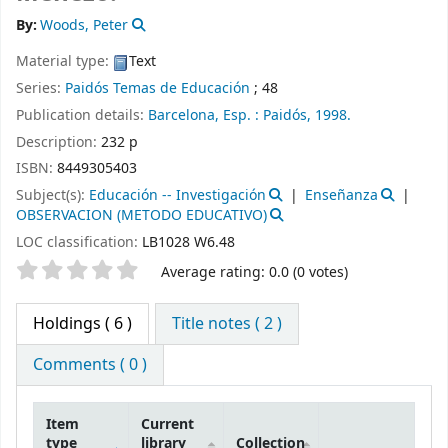
By:
Woods, Peter
Material type:
Text
Series:
Paidós Temas de Educación
; 48
Publication details:
Barcelona, Esp. :
Paidós,
1998.
Description:
232 p
ISBN:
8449305403
Subject(s):
Educación -- Investigación
Enseñanza
OBSERVACION (METODO EDUCATIVO)
LOC classification:
LB1028 W6.48
Star ratings
Average rating: 0.0 (0 votes)
Holdings
( 6 )
Title notes ( 2 )
Comments ( 0 )
Item
Current
type
library
Collection