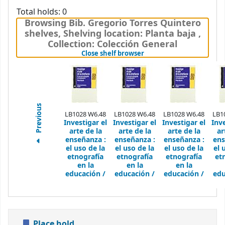
Total holds: 0
Browsing Bib. Gregorio Torres Quintero
shelves
,
Shelving location:
Planta baja ,
Collection: Colección General
(Hides shelf browser)
Close shelf browser
Previous
LB1028 W6.48
LB1028 W6.48
LB1028 W6.48
LB1
Investigar el
Investigar el
Investigar el
Inve
arte de la
arte de la
arte de la
ar
enseñanza :
enseñanza :
enseñanza :
ens
el uso de la
el uso de la
el uso de la
el 
etnografía
etnografía
etnografía
et
en la
en la
en la
educación /
educación /
educación /
edu
Place hold