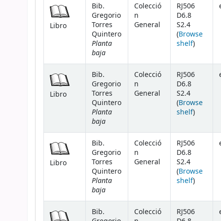
Bib.
Colecció
RJ506
Gregorio
n
D6.8
Torres
General
S2.4
Libro
Quintero
(
Browse
Planta
(Opens 
shelf
)
baja
Bib.
Colecció
RJ506
Gregorio
n
D6.8
Torres
General
S2.4
Libro
Quintero
(
Browse
Planta
(Opens 
shelf
)
baja
Bib.
Colecció
RJ506
Gregorio
n
D6.8
Torres
General
S2.4
Libro
Quintero
(
Browse
Planta
(Opens 
shelf
)
baja
Bib.
Colecció
RJ506