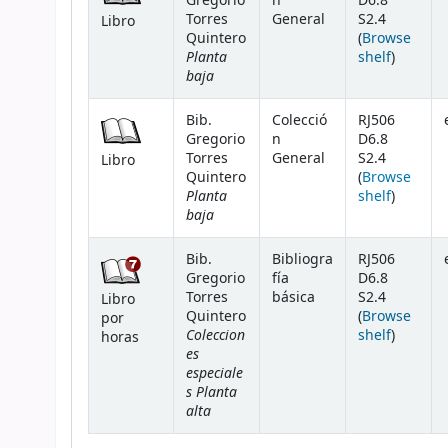
Gregorio
n
D6.8
Torres
General
S2.4
Libro
Quintero
(
Browse
Planta
(Opens 
shelf
)
baja
Bib.
Colecció
RJ506
Gregorio
n
D6.8
Torres
General
S2.4
Libro
Quintero
(
Browse
Planta
(Opens 
shelf
)
baja
Bib.
Bibliogra
RJ506
Gregorio
fía
D6.8
Torres
básica
S2.4
Libro
Quintero
(
Browse
por
Coleccion
(Opens 
shelf
)
horas
es
especiale
s Planta
alta