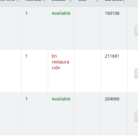
-
1
Available
160106
below)
-
1
En
211681
restaura
ción
below)
-
1
Available
204066
below)