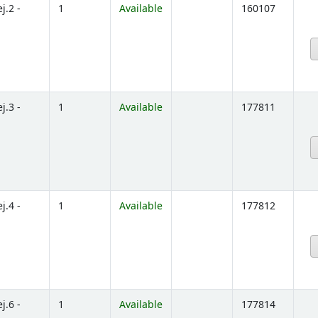
ej.2 -
1
Available
160107
below)
ej.3 -
1
Available
177811
below)
ej.4 -
1
Available
177812
below)
ej.6 -
1
Available
177814