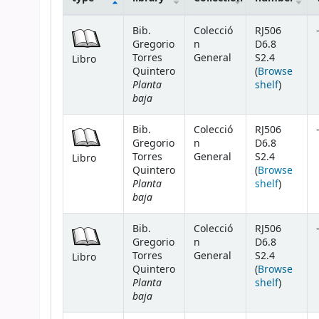
Holdings
Bib.
Colecció
RJ506
Gregorio
n
D6.8
Torres
General
S2.4
Libro
Quintero
(
Browse
Planta
(Opens 
shelf
)
baja
Bib.
Colecció
RJ506
Gregorio
n
D6.8
Torres
General
S2.4
Libro
Quintero
(
Browse
Planta
(Opens 
shelf
)
baja
Bib.
Colecció
RJ506
Gregorio
n
D6.8
Torres
General
S2.4
Libro
Quintero
(
Browse
Planta
(Opens 
shelf
)
baja