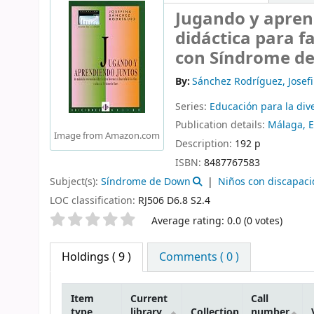
Jugando y apren
didáctica para fa
con Síndrome d
By:
Sánchez Rodríguez, Josef
Series:
Educación para la div
Publication details:
Málaga, E
Image from Amazon.com
Description:
192 p
ISBN:
8487767583
Subject(s):
Síndrome de Down
Niños con discapaci
LOC classification:
RJ506 D6.8 S2.4
Star ratings
Average rating: 0.0 (0 votes)
Holdings
( 9 )
Comments ( 0 )
Item
Current
Call
type
library
Collection
number