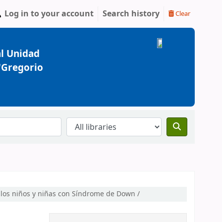
Log in to your account
Search history
Clear
l Unidad
 "Gregorio
e los niños y niñas con Síndrome de Down /