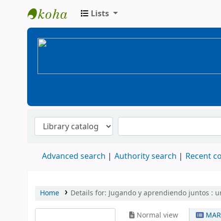
Lists
BiblioGTQ
Advanced search
Authority search
Recent 
Home
Details for:
Jugando y aprendiendo juntos :
u
Normal view
MAR