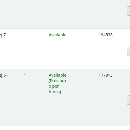
below)
ej.7 -
1
Available
194538
below)
ej.5 -
1
Available
177813
(Préstam
o por
horas)
below)