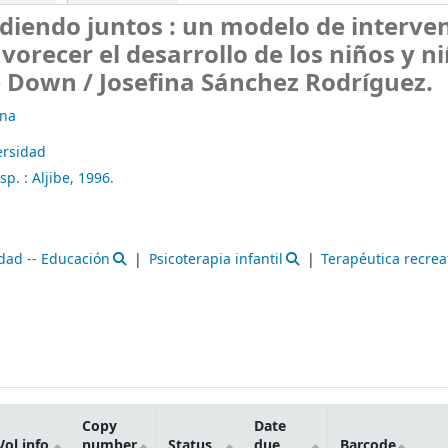
diendo juntos : un modelo de interve
vorecer el desarrollo de los niños y n
e Down /
Josefina Sánchez Rodríguez.
ina
ersidad
sp. :
Aljibe,
1996.
dad -- Educación
Psicoterapia infantil
Terapéutica recrea
Copy
Date
Vol info
number
Status
due
Barcode