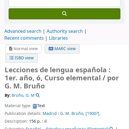
Advanced search
Authority search
Recent comments
Libraries
Normal view
MARC view
ISBD view
Lecciones de lengua española :
1er. año, ó, Curso elemental /
por
G. M. Bruño
By:
Bruño, G. M
Material type:
Text
Publication details:
Madrid :
G. M. Bruño,
[1900?].
Description:
156 p. : il