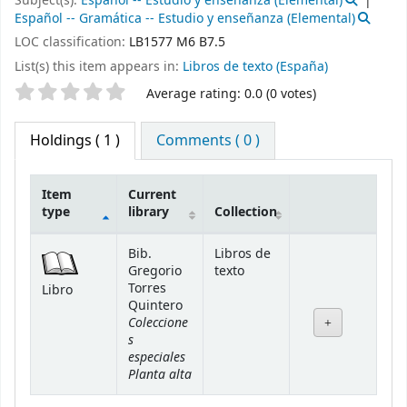
Subject(s):
Español -- Estudio y enseñanza (Elemental)
Español -- Gramática -- Estudio y enseñanza (Elemental)
LOC classification:
LB1577 M6 B7.5
List(s) this item appears in:
Libros de texto (España)
Star ratings
Average rating: 0.0 (0 votes)
Holdings
( 1 )
Comments ( 0 )
Item
Current
type
library
Collection
Holdings
Bib.
Libros de
Gregorio
texto
Torres
Libro
Quintero
Coleccione
s
especiales
Planta alta