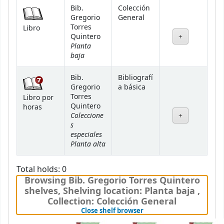
Bib.
Colección
Gregorio
General
Torres
Libro
Quintero
Planta
baja
Bib.
Bibliografí
Gregorio
a básica
Torres
Libro por
Quintero
horas
Coleccione
s
especiales
Planta alta
Total holds: 0
Browsing Bib. Gregorio Torres Quintero
shelves
,
Shelving location:
Planta baja ,
Collection: Colección General
(Hides shelf browser)
Close shelf browser