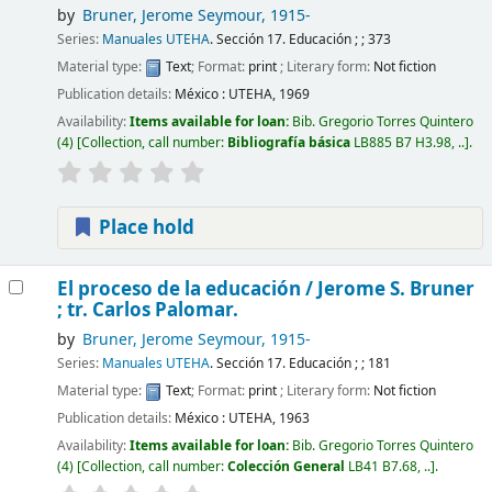
by
Bruner, Jerome Seymour
, 1915-
Series:
Manuales UTEHA
. Sección 17. Educación ; ; 373
Material type:
Text
; Format:
print
; Literary form:
Not fiction
Publication details:
México :
UTEHA,
1969
Availability:
Items available for loan:
Bib. Gregorio Torres Quintero
(4)
Collection, call number:
Bibliografía básica
LB885 B7 H3.98, ..
.
Place hold
El proceso de la educación /
Jerome S. Bruner
; tr. Carlos Palomar.
by
Bruner, Jerome Seymour
, 1915-
Series:
Manuales UTEHA
. Sección 17. Educación ; ; 181
Material type:
Text
; Format:
print
; Literary form:
Not fiction
Publication details:
México :
UTEHA,
1963
Availability:
Items available for loan:
Bib. Gregorio Torres Quintero
(4)
Collection, call number:
Colección General
LB41 B7.68, ..
.