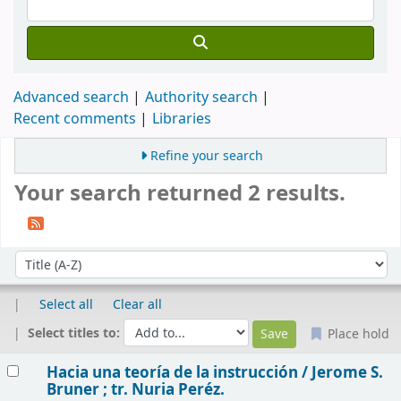
Advanced search
Authority search
Recent comments
Libraries
Refine your search
Your search returned 2 results.
Sort
Sort by:
Select all
Clear all
Select titles to:
Place hold
Results
Hacia una teoría de la instrucción /
Jerome S.
Bruner ; tr. Nuria Peréz.