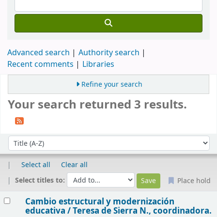
Advanced search
Authority search
Recent comments
Libraries
Refine your search
Your search returned 3 results.
Sort
Sort by:
Select all
Clear all
Select titles to:
Place hold
Results
Cambio estructural y modernización
educativa /
Teresa de Sierra N., coordinadora.