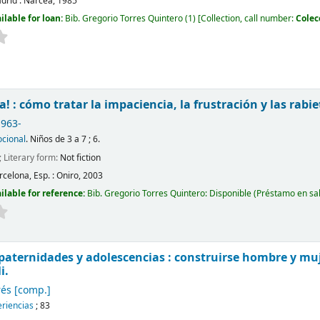
drid :
Narcea,
1985
ilable for loan:
Bib. Gregorio Torres Quintero
(1)
Collection, call number:
Colec
a! : cómo tratar la impaciencia, la frustración y las rabie
1963-
cional
. Niños de 3 a 7 ; 6.
; Literary form:
Not fiction
rcelona, Esp. :
Oniro,
2003
ilable for reference:
Bib. Gregorio Torres Quintero: Disponible (Préstamo en sa
aternidades y adolescencias : construirse hombre y muje
i.
rés
[comp.]
eriencias
; 83