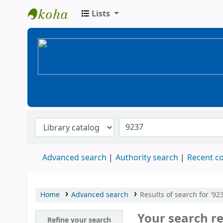
Lists
BiblioGTQ
Advanced search
Authority search
Recent 
Home
Advanced search
Results of search for '923
Your search re
Refine your search