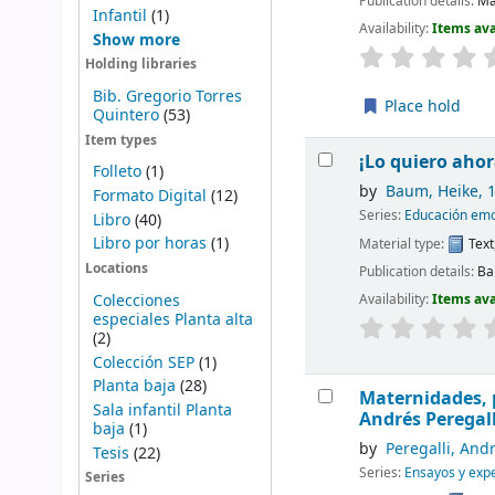
Publication details:
Ma
Infantil
(1)
Availability:
Items ava
Show more
Holding libraries
Bib. Gregorio Torres
Place hold
Quintero
(53)
Item types
¡Lo quiero ahor
Folleto
(1)
by
Baum, Heike
, 
Formato Digital
(12)
Series:
Educación emo
Libro
(40)
Libro por horas
(1)
Material type:
Text
Locations
Publication details:
Ba
Colecciones
Availability:
Items ava
especiales Planta alta
(2)
Colección SEP
(1)
Planta baja
(28)
Maternidades, p
Sala infantil Planta
Andrés Peregall
baja
(1)
by
Peregalli, And
Tesis
(22)
Series:
Ensayos y exp
Series