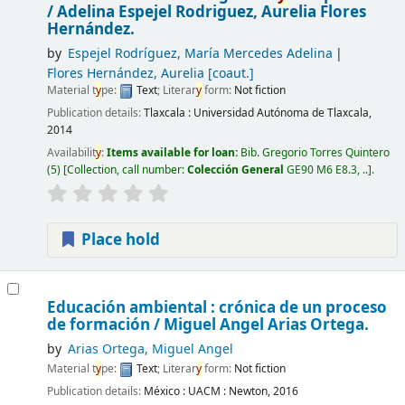
/
Adelina Espejel Rodriguez, Aurelia Flores
Hernández.
by
Espejel Rodríguez, María Mercedes Adelina
Flores Hernández, Aurelia
[coaut.]
Material t
y
pe:
Text
; Literar
y
form:
Not fiction
Publication details:
Tlaxcala :
Universidad Autónoma de Tlaxcala,
2014
Availabilit
y
:
Items available for loan:
Bib. Gregorio Torres Quintero
(5)
Collection, call number:
Colección General
GE90 M6 E8.3, ..
.
Place hold
Educación ambiental : crónica de un proceso
de formación /
Miguel Angel Arias Ortega.
by
Arias Ortega, Miguel Angel
Material t
y
pe:
Text
; Literar
y
form:
Not fiction
Publication details:
México :
UACM : Newton,
2016