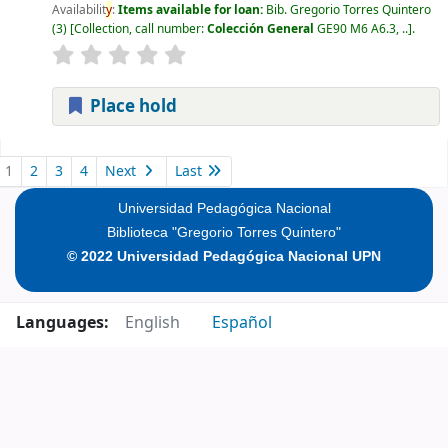
Availabilit
y
:
Items available for loan:
Bib. Gregorio Torres Quintero
(3)
Collection, call number:
Colección General
GE90 M6 A6.3, ..
.
Place hold
Pages
1
2
3
4
Next
Last
Universidad Pedagógica Nacional
Biblioteca "Gregorio Torres Quintero"
© 2022 Universidad Pedagógica Nacional UPN
Languages:
English
Español