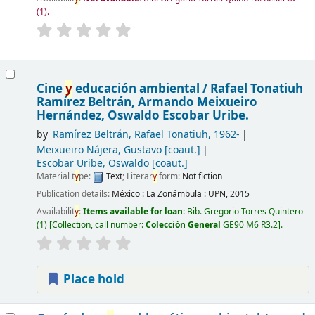
(1).
Cine
y
educación ambiental /
Rafael Tonatiuh
Ramírez Beltrán, Armando Meixueiro
Hernández, Oswaldo Escobar Uribe.
by
Ramírez Beltrán, Rafael Tonatiuh
, 1962-
Meixueiro Nájera, Gustavo
[coaut.]
Escobar Uribe, Oswaldo
[coaut.]
Material t
y
pe:
Text
; Literar
y
form:
Not fiction
Publication details:
México :
La Zonámbula : UPN,
2015
Availabilit
y
:
Items available for loan:
Bib. Gregorio Torres Quintero
(1)
Collection, call number:
Colección General
GE90 M6 R3.2
.
Place hold