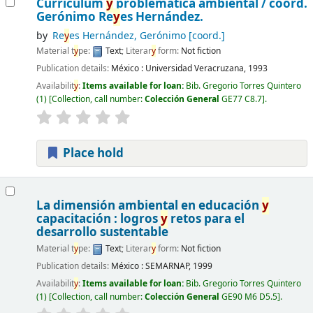
Currículum
y
problemática ambiental /
coord.
Gerónimo Re
y
es Hernández.
by
Re
y
es Hernández, Gerónimo
[coord.]
Material t
y
pe:
Text
; Literar
y
form:
Not fiction
Publication details:
México :
Universidad Veracruzana,
1993
Availabilit
y
:
Items available for loan:
Bib. Gregorio Torres Quintero
(1)
Collection, call number:
Colección General
GE77 C8.7
.
Place hold
La dimensión ambiental en educación
y
capacitación : logros
y
retos para el
desarrollo sustentable
Material t
y
pe:
Text
; Literar
y
form:
Not fiction
Publication details:
México :
SEMARNAP,
1999
Availabilit
y
:
Items available for loan:
Bib. Gregorio Torres Quintero
(1)
Collection, call number:
Colección General
GE90 M6 D5.5
.