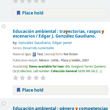
Place hold
Educación ambiental : tra
y
ectorias, rasgos
y
escenarios /
Edgar J. González Gaudiano.
by
González Gaudiano, Edgar Javier
Series:
Desarrollo sustentable
Material t
y
pe:
Text
; Literar
y
form:
Not fiction
Publication details:
México :
UANL : Plaza
y
Valdés,
2007
Availabilit
y
:
Items available for loan:
Bib. Gregorio Torres Quintero
(3)
Collection, call number:
Colección General
GE90 M6 G6.3, ..
.
Place hold
Educación ambiental : género
y
competencias