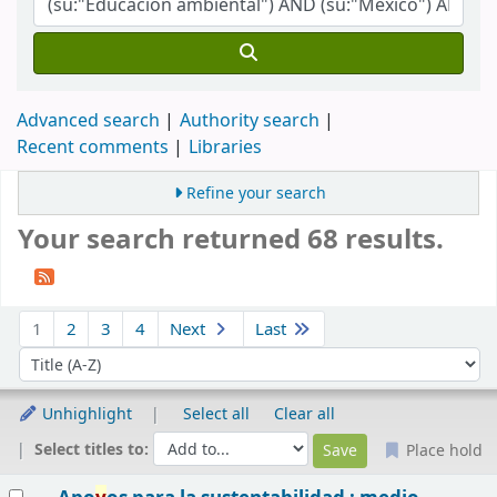
Advanced search
Authority search
Recent comments
Libraries
Refine your search
Your search returned 68 results.
Sort
1
2
3
4
Next
Last
Sort by:
Unhighlight
Select all
Clear all
Select titles to:
Place hold
Results