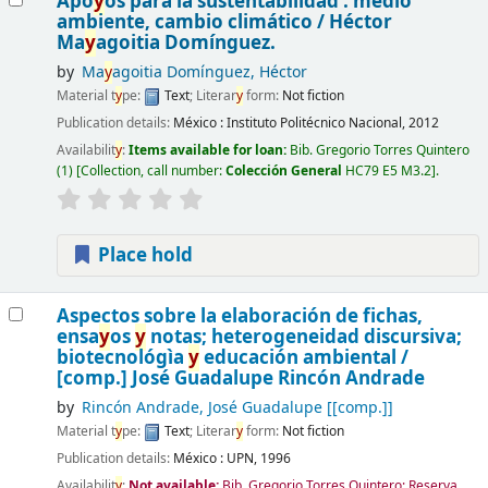
Apo
y
os para la sustentabilidad : medio
ambiente, cambio climático /
Héctor
Ma
y
agoitia Domínguez.
by
Ma
y
agoitia Domínguez, Héctor
Material t
y
pe:
Text
; Literar
y
form:
Not fiction
Publication details:
México :
Instituto Politécnico Nacional,
2012
Availabilit
y
:
Items available for loan:
Bib. Gregorio Torres Quintero
(1)
Collection, call number:
Colección General
HC79 E5 M3.2
.
Place hold
Aspectos sobre la elaboración de fichas,
ensa
y
os
y
notas; heterogeneidad discursiva;
biotecnológìa
y
educación ambiental /
[comp.] José Guadalupe Rincón Andrade
by
Rincón Andrade, José Guadalupe
[[comp.]]
Material t
y
pe:
Text
; Literar
y
form:
Not fiction
Publication details:
México :
UPN,
1996
Availabilit
y
:
Not available:
Bib. Gregorio Torres Quintero: Reserva