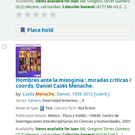
Availability:
Items available for loan:
Bib. Gregorio Torres Quintero
(8)
Collection, call number:
Colección General
LA177 M6 H3.3, ..
.
Place hold
Hombres ante la misoginia : miradas críticas /
coords. Daniel Cazés Menache.
by
Cazés
Menache,
Daniel
, 1939-2012
[coord.]
Series:
Género
. Diversidad femenina ; ; 4
Material type:
Text
; Literary form:
Not fiction
Publication details:
México :
Plaza y Valdés : UNAM, Centro de
Investigaciones Interdisciplinarias en Ciencias y Humanidades,
2005
Availability:
Items available for loan:
Bib. Gregorio Torres Quintero
(2)
Collection, call number:
Colección General
HQ1462 H6.5, ..
.