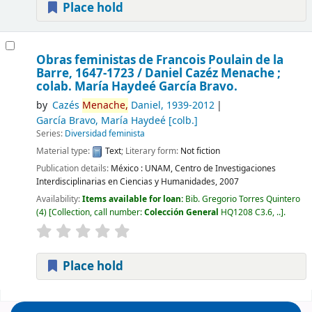
Place hold
Obras feministas de Francois Poulain de la
Barre, 1647-1723 /
Daniel Cazéz Menache ;
colab. María Haydeé García Bravo.
by
Cazés
Menache,
Daniel
, 1939-2012
García Bravo, María Haydeé
[colb.]
Series:
Diversidad feminista
Material type:
Text
; Literary form:
Not fiction
Publication details:
México :
UNAM, Centro de Investigaciones
Interdisciplinarias en Ciencias y Humanidades,
2007
Availability:
Items available for loan:
Bib. Gregorio Torres Quintero
(4)
Collection, call number:
Colección General
HQ1208 C3.6, ..
.
Place hold
Pages