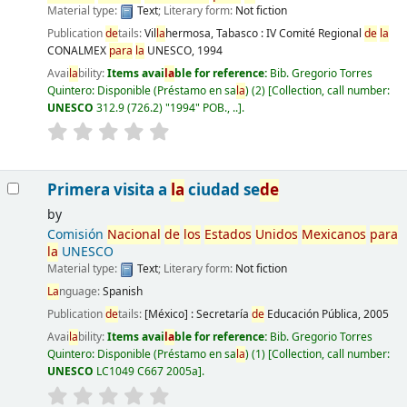
Material type:
Text
; Literary form:
Not fiction
Publication
de
tails:
Vil
la
hermosa, Tabasco :
IV Comité Regional
de
la
CONALMEX
para
la
UNESCO,
1994
Avai
la
bility:
Items avai
la
ble for reference:
Bib. Gregorio Torres
Quintero: Disponible (Préstamo en sa
la
)
(2)
Collection, call number:
UNESCO
312.9 (726.2) "1994" POB., ..
.
Primera visita a
la
ciudad se
de
by
Comisión
Nacional
de
los
Estados
Unidos
Mexicanos
para
la
UNESCO
Material type:
Text
; Literary form:
Not fiction
La
nguage:
Spanish
Publication
de
tails:
[México] :
Secretaría
de
Educación Pública,
2005
Avai
la
bility:
Items avai
la
ble for reference:
Bib. Gregorio Torres
Quintero: Disponible (Préstamo en sa
la
)
(1)
Collection, call number:
UNESCO
LC1049 C667 2005a
.