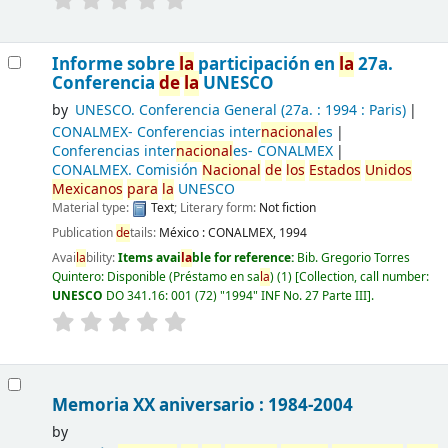
Informe sobre
la
participación en
la
27a.
Conferencia
de
la
UNESCO
by
UNESCO. Conferencia General
(27a. : 1994 : Paris)
CONALMEX- Conferencias inter
nacional
es
Conferencias inter
nacional
es- CONALMEX
CONALMEX. Comisión
Nacional
de
los
Estados
Unidos
Mexicanos
para
la
UNESCO
Material type:
Text
; Literary form:
Not fiction
Publication
de
tails:
México :
CONALMEX,
1994
Avai
la
bility:
Items avai
la
ble for reference:
Bib. Gregorio Torres
Quintero: Disponible (Préstamo en sa
la
)
(1)
Collection, call number:
UNESCO
DO 341.16: 001 (72) "1994" INF No. 27 Parte III
.
Memoria XX aniversario : 1984-2004
by