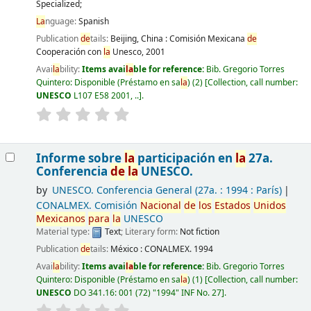
Specialized;
La
nguage:
Spanish
Publication
de
tails:
Beijing, China :
Comisión Mexicana
de
Cooperación con
la
Unesco,
2001
Avai
la
bility:
Items avai
la
ble for reference:
Bib. Gregorio Torres
Quintero: Disponible (Préstamo en sa
la
)
(2)
Collection, call number:
UNESCO
L107 E58 2001, ..
.
Informe sobre
la
participación en
la
27a.
Conferencia
de
la
UNESCO.
by
UNESCO. Conferencia General
(27a. : 1994 : París)
CONALMEX. Comisión
Nacional
de
los
Estados
Unidos
Mexicanos
para
la
UNESCO
Material type:
Text
; Literary form:
Not fiction
Publication
de
tails:
México :
CONALMEX.
1994
Avai
la
bility:
Items avai
la
ble for reference:
Bib. Gregorio Torres
Quintero: Disponible (Préstamo en sa
la
)
(1)
Collection, call number:
UNESCO
DO 341.16: 001 (72) "1994" INF No. 27
.