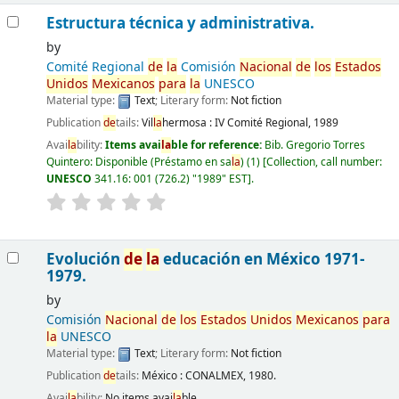
Estructura técnica y administrativa.
by
Comité Regional
de
la
Comisión
Nacional
de
los
Estados
Unidos
Mexicanos
para
la
UNESCO
Material type:
Text
; Literary form:
Not fiction
Publication
de
tails:
Vil
la
hermosa :
IV Comité Regional,
1989
Avai
la
bility:
Items avai
la
ble for reference:
Bib. Gregorio Torres
Quintero: Disponible (Préstamo en sa
la
)
(1)
Collection, call number:
UNESCO
341.16: 001 (726.2) "1989" EST
.
Evolución
de
la
educación en México 1971-
1979.
by
Comisión
Nacional
de
los
Estados
Unidos
Mexicanos
para
la
UNESCO
Material type:
Text
; Literary form:
Not fiction
Publication
de
tails:
México : CONALMEX, 1980.
Avai
la
bility:
No items avai
la
ble.