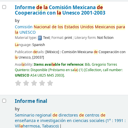
Informe
de
la
Comisión Mexicana
de
Cooperación con
la
Unesco 2001-2003
by
Comisión
Nacional
de
los
Estados
Unidos
Mexicanos
para
la
UNESCO
Material type:
Text
; Format:
print
; Literary form:
Not fiction
La
nguage:
Spanish
Publication
de
tails:
[México] :
Comisión Mexicana
de
Cooperación con
la
Unesco,
[2003?]
Avai
la
bility:
Items avai
la
ble for reference:
Bib. Gregorio Torres
Quintero: Disponible (Préstamo en sa
la
)
(1)
Collection, call number:
UNESCO
AS4 U825 M45 2003
.
Informe final
by
Seminario regional
de
directores
de
centros
de
enseñanza e investigación en ciencias sociales
(1° : 1991 :
Vil
la
hermosa, Tabasco)