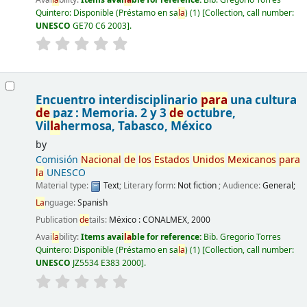
Quintero: Disponible (Préstamo en sa
la
)
(1)
Collection, call number:
UNESCO
GE70 C6 2003
.
Encuentro interdisciplinario
para
una cultura
de
paz : Memoria. 2 y 3
de
octubre,
Vil
la
hermosa, Tabasco, México
by
Comisión
Nacional
de
los
Estados
Unidos
Mexicanos
para
la
UNESCO
Material type:
Text
; Literary form:
Not fiction
; Audience:
General;
La
nguage:
Spanish
Publication
de
tails:
México :
CONALMEX,
2000
Avai
la
bility:
Items avai
la
ble for reference:
Bib. Gregorio Torres
Quintero: Disponible (Préstamo en sa
la
)
(1)
Collection, call number:
UNESCO
JZ5534 E383 2000
.