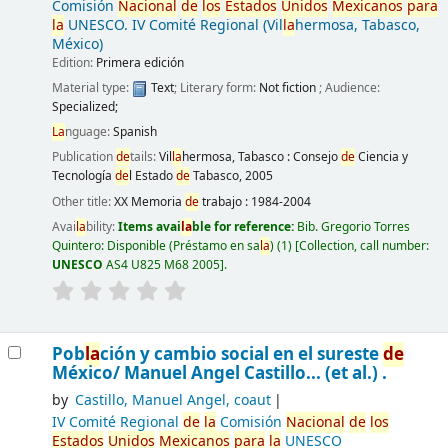
Comisión
Nacional
de
los
Estados
Unidos
Mexicanos
para
la
UNESCO. IV Comité Regional (Vil
la
hermosa, Tabasco,
México)
Edition:
Primera edición
Material type:
Text
; Literary form:
Not fiction
; Audience:
Specialized;
La
nguage:
Spanish
Publication
de
tails:
Vil
la
hermosa, Tabasco :
Consejo
de
Ciencia y
Tecnología
de
l Estado
de
Tabasco,
2005
Other title:
XX Memoria
de
trabajo : 1984-2004
Avai
la
bility:
Items avai
la
ble for reference:
Bib. Gregorio Torres
Quintero: Disponible (Préstamo en sa
la
)
(1)
Collection, call number:
UNESCO
AS4 U825 M68 2005
.
Pob
la
ción y cambio social en el sureste
de
México/
Manuel Angel Castillo... (et al.) .
by
Castillo, Manuel Angel, coaut
IV Comité Regional
de
la
Comisión
Nacional
de
los
Estados
Unidos
Mexicanos
para
la
UNESCO