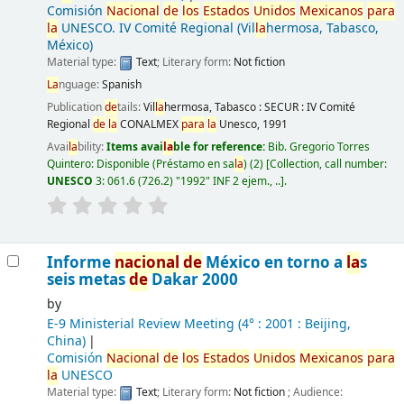
Comisión
Nacional
de
los
Estados
Unidos
Mexicanos
para
la
UNESCO. IV Comité Regional (Vil
la
hermosa, Tabasco,
México)
Material type:
Text
; Literary form:
Not fiction
La
nguage:
Spanish
Publication
de
tails:
Vil
la
hermosa, Tabasco :
SECUR : IV Comité
Regional
de
la
CONALMEX
para
la
Unesco,
1991
Avai
la
bility:
Items avai
la
ble for reference:
Bib. Gregorio Torres
Quintero: Disponible (Préstamo en sa
la
)
(2)
Collection, call number:
UNESCO
3: 061.6 (726.2) "1992" INF 2 ejem., ..
.
Informe
nacional
de
México en torno a
la
s
seis metas
de
Dakar 2000
by
E-9 Ministerial Review Meeting
(4° : 2001 : Beijing,
China)
Comisión
Nacional
de
los
Estados
Unidos
Mexicanos
para
la
UNESCO
Material type:
Text
; Literary form:
Not fiction
; Audience: