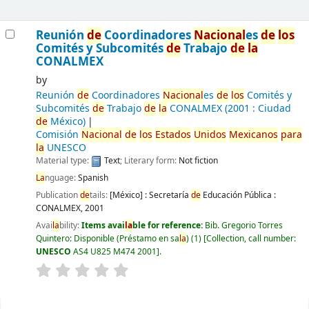
Reunión
de
Coordinadores
Nacional
es
de
los
Comités y Subcomités
de
Trabajo
de
la
CONALMEX
by
Reunión
de
Coordinadores
Nacional
es
de
los
Comités y
Subcomités
de
Trabajo
de
la
CONALMEX
(2001 : Ciudad
de
México)
Comisión
Nacional
de
los
Estados
Unidos
Mexicanos
para
la
UNESCO
Material type:
Text
; Literary form:
Not fiction
La
nguage:
Spanish
Publication
de
tails:
[México] : Secretaría
de
Educación Pública :
CONALMEX,
2001
Avai
la
bility:
Items avai
la
ble for reference:
Bib. Gregorio Torres
Quintero: Disponible (Préstamo en sa
la
)
(1)
Collection, call number:
UNESCO
AS4 U825 M474 2001
.