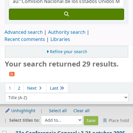
Advanced search
Authority search
Recent comments
Libraries
Refine your search
Your search returned 29 results.
Sort
1
2
Next
Last
Sort by:
Unhighlight
Select all
Clear all
Select titles to:
Place hold
Results