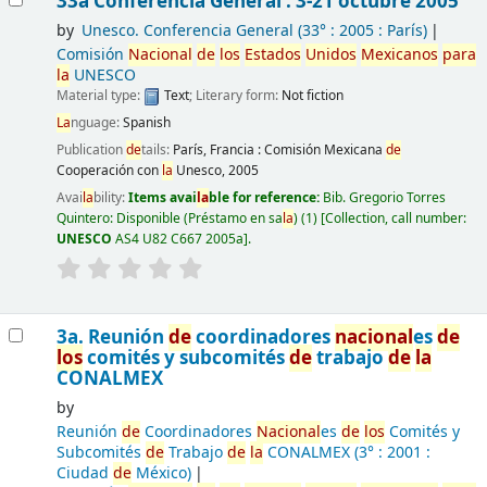
33a Conferencia General : 3-21 octubre 2005
by
Unesco. Conferencia General
(33° : 2005 : París)
Comisión
Nacional
de
los
Estados
Unidos
Mexicanos
para
la
UNESCO
Material type:
Text
; Literary form:
Not fiction
La
nguage:
Spanish
Publication
de
tails:
París, Francia :
Comisión Mexicana
de
Cooperación con
la
Unesco,
2005
Avai
la
bility:
Items avai
la
ble for reference:
Bib. Gregorio Torres
Quintero: Disponible (Préstamo en sa
la
)
(1)
Collection, call number:
UNESCO
AS4 U82 C667 2005a
.
3a. Reunión
de
coordinadores
nacional
es
de
los
comités y subcomités
de
trabajo
de
la
CONALMEX
by
Reunión
de
Coordinadores
Nacional
es
de
los
Comités y
Subcomités
de
Trabajo
de
la
CONALMEX
(3° : 2001 :
Ciudad
de
México)