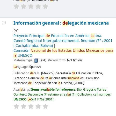
Información general :
de
legación mexicana
by
Proyecto Principal
de
Educación en América
La
tina.
Comité Regional Intergubernamental. Reunión
(7° : 2001
: Cochabamba, Bolivia)
Comisión
Nacional
de
los
Estados
Unidos
Mexicanos
para
la
UNESCO
Material type:
Text
; Literary form:
Not fiction
La
nguage:
Spanish
Publication
de
tails:
[México] :
Secretarìa
de
Educaciòn Pública,
Dirección General
de
Re
la
ciones Inter
nacional
es : Comisión
Mexicana
de
Cooperación con
la
Unesco,
[2000?]
Avai
la
bility:
Items avai
la
ble for reference:
Bib. Gregorio Torres
Quintero: Disponible (Préstamo en sa
la
)
(1)
Collection, call number:
UNESCO
LA
541 P769 2001
.