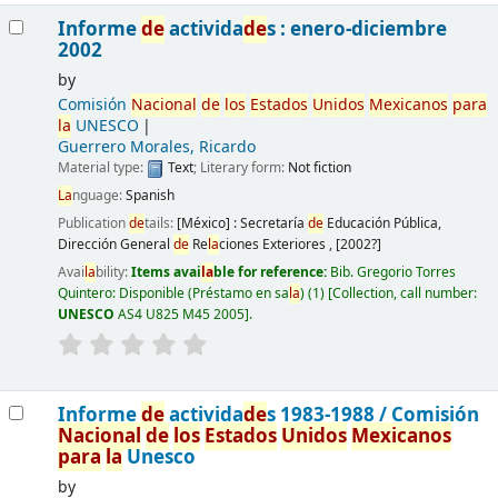
Informe
de
activida
de
s : enero-diciembre
2002
by
Comisión
Nacional
de
los
Estados
Unidos
Mexicanos
para
la
UNESCO
Guerrero Morales, Ricardo
Material type:
Text
; Literary form:
Not fiction
La
nguage:
Spanish
Publication
de
tails:
[México] :
Secretaría
de
Educación Pública,
Dirección General
de
Re
la
ciones Exteriores ,
[2002?]
Avai
la
bility:
Items avai
la
ble for reference:
Bib. Gregorio Torres
Quintero: Disponible (Préstamo en sa
la
)
(1)
Collection, call number:
UNESCO
AS4 U825 M45 2005
.
Informe
de
activida
de
s 1983-1988 /
Comisión
Nacional
de
los
Estados
Unidos
Mexicanos
para
la
Unesco
by