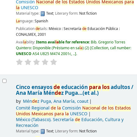
Comisión
Nacional
de
los
Estados
Unidos
Mexicanos
para
la
UNESCO
Material type:
Text
; Literary form:
Not fiction
La
nguage:
Spanish
Publication
de
tails:
México :
Secretaría
de
Educación Pública :
CONALMEX,
2001
Avai
la
bility:
Items avai
la
ble for reference:
Bib. Gregorio Torres
Quintero: Disponible (Préstamo en sa
la
)
(2)
Collection, call number:
UNESCO
AS4 U825 M474 2001c, ..
.
Cinco ensayos
de
educación
para
los
adultos /
Ana María Mén
de
z Puga...(et al.)
by
Mén
de
z Puga, Ana María, coaut
Comité Regional
de
la
Comisión
Nacional
de
los
Estados
Unidos
Mexicanos
para
la
UNESCO
México (Tabasco). Secretaría
de
Educación, Cultura y
Recreación
Material type:
Text
; Literary form:
Not fiction