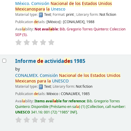
México. Comisión
Nacional
de
los
Estados
Unidos
Mexicanos
para
la
Unesco
Material type:
Text
; Format:
print
; Literary form:
Not fiction
Publication
de
tails:
[México] :
[CONALMEX],
1988
Avai
la
bility:
Not avai
la
ble:
Bib. Gregorio Torres Quintero: Coleccion
SEP
(5).
Informe
de
activida
de
s 1985
by
CONALMEX. Comisión
Nacional
de
los
Estados
Unidos
Mexicanos
para
la
UNESCO
Material type:
Text
; Literary form:
Not fiction
Publication
de
tails:
México :
CONALMEX,
1985
Avai
la
bility:
Items avai
la
ble for reference:
Bib. Gregorio Torres
Quintero: Disponible (Préstamo en sa
la
)
(1)
Collection, call number:
UNESCO
341.16: 001 (72) "1985" INF
.