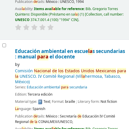
Publication
de
tails:
México :
UNESCO,
1994
Avai
la
bility:
Items avai
la
ble for reference:
Bib. Gregorio Torres
Quintero: Disponible (Préstamo en sa
la
)
(1)
Collection, call number:
UNESCO
374.7.001.4 (100) "1994" CIN
.
Educación ambiental en escue
la
s secundarias
: manual
para
el docente
by
Comisión
Nacional
de
los
Estados
Unidos
Mexicanos
para
la
UNESCO. IV Comité Regional (Vil
la
hermosa, Tabasco,
México)
Series:
Educación ambiental
para
secundaria
Edition:
Tercera edición
Material type:
Text
; Format:
braille
; Literary form:
Not fiction
La
nguage:
Spanish
Publication
de
tails:
México :
Secretaría
de
Educación IV Comité
Regional
de
la
CONALMEX/UNESCO,
Avai
la
bility:
Items avai
la
ble for reference:
Bib. Gregorio Torres