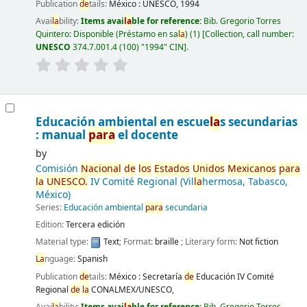
Publication
de
tails:
México :
UNESCO,
1994
Avai
la
bility:
Items avai
la
ble for reference:
Bib. Gregorio Torres
Quintero: Disponible (Préstamo en sa
la
)
(1)
Collection, call number:
UNESCO
374.7.001.4 (100) "1994" CIN
.
Educación ambiental en escue
la
s secundarias
: manual
para
el docente
by
Comisión
Nacional
de
los
Estados
Unidos
Mexicanos
para
la
UNESCO.
IV Comité Regional (Vil
la
hermosa, Tabasco,
México)
Series:
Educación ambiental
para
secundaria
Edition:
Tercera edición
Material type:
Text
; Format:
braille
; Literary form:
Not fiction
La
nguage:
Spanish
Publication
de
tails:
México :
Secretaría
de
Educación IV Comité
Regional
de
la
CONALMEX/UNESCO,
Avai
la
bility:
Items avai
la
ble for reference:
Bib. Gregorio Torres