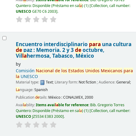
Quintero: Disponible (Préstamo en sa
la
)
(1)
Collection, call number:
UNESCO
GE70 C6 2003
.
Encuentro interdisciplinario
para
una cultura
de
paz : Memoria. 2 y 3
de
octubre,
Vil
la
hermosa, Tabasco, México
by
Comisión
Nacional
de
los
Estados
Unidos
Mexicanos
para
la
UNESCO
Material type:
Text
; Literary form:
Not fiction
; Audience:
General;
La
nguage:
Spanish
Publication
de
tails:
México :
CONALMEX,
2000
Avai
la
bility:
Items avai
la
ble for reference:
Bib. Gregorio Torres
Quintero: Disponible (Préstamo en sa
la
)
(1)
Collection, call number:
UNESCO
JZ5534 E383 2000
.