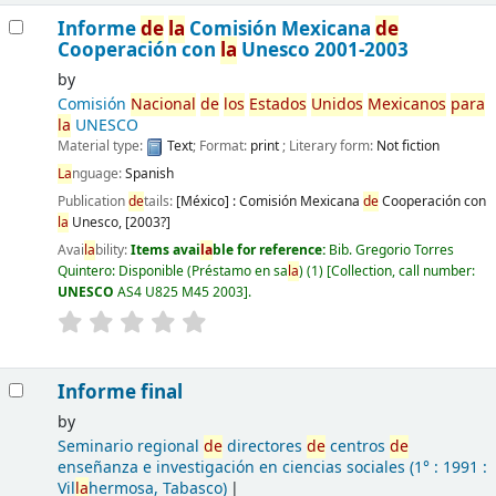
Informe
de
la
Comisión Mexicana
de
Cooperación con
la
Unesco 2001-2003
by
Comisión
Nacional
de
los
Estados
Unidos
Mexicanos
para
la
UNESCO
Material type:
Text
; Format:
print
; Literary form:
Not fiction
La
nguage:
Spanish
Publication
de
tails:
[México] :
Comisión Mexicana
de
Cooperación con
la
Unesco,
[2003?]
Avai
la
bility:
Items avai
la
ble for reference:
Bib. Gregorio Torres
Quintero: Disponible (Préstamo en sa
la
)
(1)
Collection, call number:
UNESCO
AS4 U825 M45 2003
.
Informe final
by
Seminario regional
de
directores
de
centros
de
enseñanza e investigación en ciencias sociales
(1° : 1991 :
Vil
la
hermosa, Tabasco)