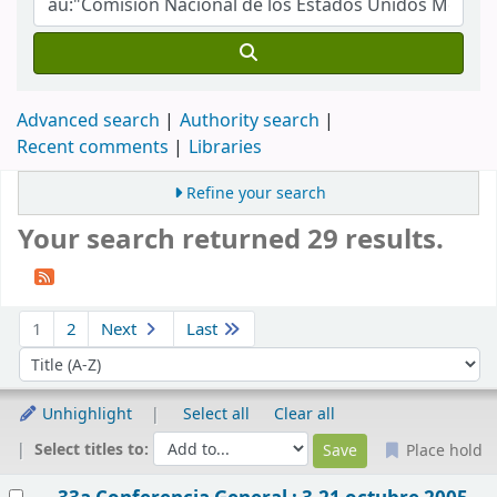
Advanced search
Authority search
Recent comments
Libraries
Refine your search
Your search returned 29 results.
Sort
1
2
Next
Last
Sort by:
Unhighlight
Select all
Clear all
Select titles to:
Place hold
Results