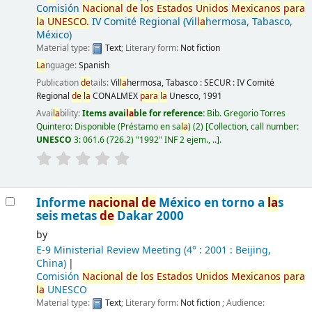
Comisión
Nacional
de
los
Estados
Unidos
Mexicanos
para
la
UNESCO.
IV Comité Regional (Vil
la
hermosa, Tabasco,
México)
Material type:
Text
; Literary form:
Not fiction
La
nguage:
Spanish
Publication
de
tails:
Vil
la
hermosa, Tabasco :
SECUR : IV Comité
Regional
de
la
CONALMEX
para
la
Unesco,
1991
Avai
la
bility:
Items avai
la
ble for reference:
Bib. Gregorio Torres
Quintero: Disponible (Préstamo en sa
la
)
(2)
Collection, call number:
UNESCO
3: 061.6 (726.2) "1992" INF 2 ejem., ..
.
Informe
nacional
de
México en torno a
la
s
seis metas
de
Dakar 2000
by
E-9 Ministerial Review Meeting
(4° : 2001 : Beijing,
China)
Comisión
Nacional
de
los
Estados
Unidos
Mexicanos
para
la
UNESCO
Material type:
Text
; Literary form:
Not fiction
; Audience: