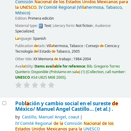
Comisión
Nacional
de
los
Estados
Unidos
Mexicanos
para
la
UNESCO.
IV Comité Regional (Vil
la
hermosa, Tabasco,
México)
Edition:
Primera edición
Material type:
Text
; Literary form:
Not fiction
; Audience:
Specialized;
La
nguage:
Spanish
Publication
de
tails:
Vil
la
hermosa, Tabasco :
Consejo
de
Ciencia y
Tecnología
de
l Estado
de
Tabasco,
2005
Other title:
XX Memoria
de
trabajo : 1984-2004
Avai
la
bility:
Items avai
la
ble for reference:
Bib. Gregorio Torres
Quintero: Disponible (Préstamo en sa
la
)
(1)
Collection, call number:
UNESCO
AS4 U825 M68 2005
.
Pob
la
ción y cambio social en el sureste
de
México/
Manuel Angel Castillo... (et al.) .
by
Castillo, Manuel Angel, coaut
IV Comité Regional
de
la
Comisión
Nacional
de
los
Estados
Unidos
Mexicanos
para
la
UNESCO