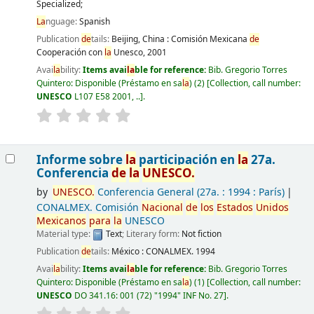
Specialized;
La
nguage:
Spanish
Publication
de
tails:
Beijing, China :
Comisión Mexicana
de
Cooperación con
la
Unesco,
2001
Avai
la
bility:
Items avai
la
ble for reference:
Bib. Gregorio Torres
Quintero: Disponible (Préstamo en sa
la
)
(2)
Collection, call number:
UNESCO
L107 E58 2001, ..
.
Informe sobre
la
participación en
la
27a.
Conferencia
de
la
UNESCO.
by
UNESCO.
Conferencia General
(27a. : 1994 : París)
CONALMEX. Comisión
Nacional
de
los
Estados
Unidos
Mexicanos
para
la
UNESCO
Material type:
Text
; Literary form:
Not fiction
Publication
de
tails:
México :
CONALMEX.
1994
Avai
la
bility:
Items avai
la
ble for reference:
Bib. Gregorio Torres
Quintero: Disponible (Préstamo en sa
la
)
(1)
Collection, call number:
UNESCO
DO 341.16: 001 (72) "1994" INF No. 27
.