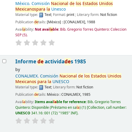
México. Comisión
Nacional
de
los
Estados
Unidos
Mexicanos
para
la
Unesco
Material type:
Text
; Format:
print
; Literary form:
Not fiction
Publication
de
tails:
[México] :
[CONALMEX],
1988
Avai
la
bility:
Not avai
la
ble:
Bib. Gregorio Torres Quintero: Coleccion
SEP
(5).
Informe
de
activida
de
s 1985
by
CONALMEX. Comisión
Nacional
de
los
Estados
Unidos
Mexicanos
para
la
UNESCO
Material type:
Text
; Literary form:
Not fiction
Publication
de
tails:
México :
CONALMEX,
1985
Avai
la
bility:
Items avai
la
ble for reference:
Bib. Gregorio Torres
Quintero: Disponible (Préstamo en sa
la
)
(1)
Collection, call number:
UNESCO
341.16: 001 (72) "1985" INF
.