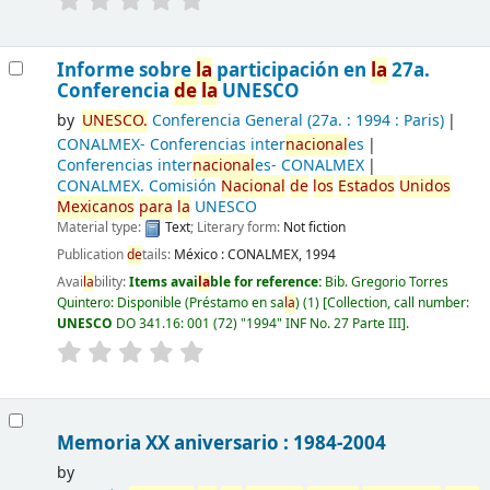
Informe sobre
la
participación en
la
27a.
Conferencia
de
la
UNESCO
by
UNESCO.
Conferencia General
(27a. : 1994 : Paris)
CONALMEX- Conferencias inter
nacional
es
Conferencias inter
nacional
es- CONALMEX
CONALMEX. Comisión
Nacional
de
los
Estados
Unidos
Mexicanos
para
la
UNESCO
Material type:
Text
; Literary form:
Not fiction
Publication
de
tails:
México :
CONALMEX,
1994
Avai
la
bility:
Items avai
la
ble for reference:
Bib. Gregorio Torres
Quintero: Disponible (Préstamo en sa
la
)
(1)
Collection, call number:
UNESCO
DO 341.16: 001 (72) "1994" INF No. 27 Parte III
.
Memoria XX aniversario : 1984-2004
by