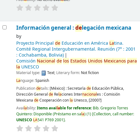
Información general :
de
legación mexicana
by
Proyecto Principal
de
Educación en América
La
tina.
Comité Regional Intergubernamental. Reunión
(7° : 2001
: Cochabamba, Bolivia)
Comisión
Nacional
de
los
Estados
Unidos
Mexicanos
para
la
UNESCO
Material type:
Text
; Literary form:
Not fiction
La
nguage:
Spanish
Publication
de
tails:
[México] :
Secretarìa
de
Educaciòn Pública,
Dirección General
de
Re
la
ciones Inter
nacional
es : Comisión
Mexicana
de
Cooperación con
la
Unesco,
[2000?]
Avai
la
bility:
Items avai
la
ble for reference:
Bib. Gregorio Torres
Quintero: Disponible (Préstamo en sa
la
)
(1)
Collection, call number:
UNESCO
LA
541 P769 2001
.