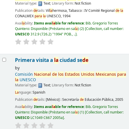
Material type:
Text
; Literary form:
Not fiction
Publication
de
tails:
Vil
la
hermosa, Tabasco :
IV Comité Regional
de
la
CONALMEX
para
la
UNESCO,
1994
Avai
la
bility:
Items avai
la
ble for reference:
Bib. Gregorio Torres
Quintero: Disponible (Préstamo en sa
la
)
(2)
Collection, call number:
UNESCO
312.9 (726.2) "1994" POB., ..
.
Primera visita a
la
ciudad se
de
by
Comisión
Nacional
de
los
Estados
Unidos
Mexicanos
para
la
UNESCO
Material type:
Text
; Literary form:
Not fiction
La
nguage:
Spanish
Publication
de
tails:
[México] :
Secretaría
de
Educación Pública,
2005
Avai
la
bility:
Items avai
la
ble for reference:
Bib. Gregorio Torres
Quintero: Disponible (Préstamo en sa
la
)
(1)
Collection, call number:
UNESCO
LC1049 C667 2005a
.