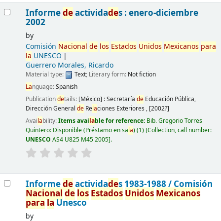
Informe
de
activida
de
s : enero-diciembre
2002
by
Comisión
Nacional
de
los
Estados
Unidos
Mexicanos
para
la
UNESCO
Guerrero Morales, Ricardo
Material type:
Text
; Literary form:
Not fiction
La
nguage:
Spanish
Publication
de
tails:
[México] :
Secretaría
de
Educación Pública,
Dirección General
de
Re
la
ciones Exteriores ,
[2002?]
Avai
la
bility:
Items avai
la
ble for reference:
Bib. Gregorio Torres
Quintero: Disponible (Préstamo en sa
la
)
(1)
Collection, call number:
UNESCO
AS4 U825 M45 2005
.
Informe
de
activida
de
s 1983-1988 /
Comisión
Nacional
de
los
Estados
Unidos
Mexicanos
para
la
Unesco
by