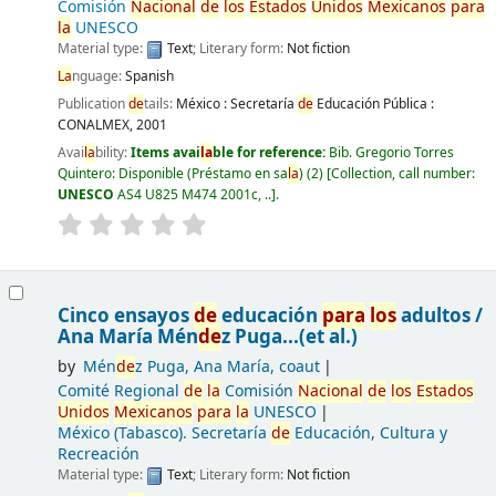
Comisión
Nacional
de
los
Estados
Unidos
Mexicanos
para
la
UNESCO
Material type:
Text
; Literary form:
Not fiction
La
nguage:
Spanish
Publication
de
tails:
México :
Secretaría
de
Educación Pública :
CONALMEX,
2001
Avai
la
bility:
Items avai
la
ble for reference:
Bib. Gregorio Torres
Quintero: Disponible (Préstamo en sa
la
)
(2)
Collection, call number:
UNESCO
AS4 U825 M474 2001c, ..
.
Cinco ensayos
de
educación
para
los
adultos /
Ana María Mén
de
z Puga...(et al.)
by
Mén
de
z Puga, Ana María, coaut
Comité Regional
de
la
Comisión
Nacional
de
los
Estados
Unidos
Mexicanos
para
la
UNESCO
México (Tabasco). Secretaría
de
Educación, Cultura y
Recreación
Material type:
Text
; Literary form:
Not fiction