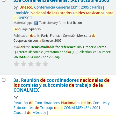
33a Conferencia General : 3-21 octubre 2005
by
Unesco.
Conferencia General
(33° : 2005 : París)
Comisión
Nacional
de
los
Estados
Unidos
Mexicanos
para
la
UNESCO
Material type:
Text
; Literary form:
Not fiction
La
nguage:
Spanish
Publication
de
tails:
París, Francia :
Comisión Mexicana
de
Cooperación con
la
Unesco,
2005
Avai
la
bility:
Items avai
la
ble for reference:
Bib. Gregorio Torres
Quintero: Disponible (Préstamo en sa
la
)
(1)
Collection, call number:
UNESCO
AS4 U82 C667 2005a
.
3a. Reunión
de
coordinadores
nacional
es
de
los
comités y subcomités
de
trabajo
de
la
CONALMEX
by
Reunión
de
Coordinadores
Nacional
es
de
los
Comités y
Subcomités
de
Trabajo
de
la
CONALMEX
(3° : 2001 :
Ciudad
de
México)