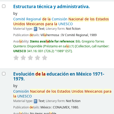
Estructura técnica y administrativa.
by
Comité Regional
de
la
Comisión
Nacional
de
los
Estados
Unidos
Mexicanos
para
la
UNESCO
Material type:
Text
; Literary form:
Not fiction
Publication
de
tails:
Vil
la
hermosa :
IV Comité Regional,
1989
Avai
la
bility:
Items avai
la
ble for reference:
Bib. Gregorio Torres
Quintero: Disponible (Préstamo en sa
la
)
(1)
Collection, call number:
UNESCO
341.16: 001 (726.2) "1989" EST
.
Evolución
de
la
educación en México 1971-
1979.
by
Comisión
Nacional
de
los
Estados
Unidos
Mexicanos
para
la
UNESCO
Material type:
Text
; Literary form:
Not fiction
Publication
de
tails:
México : CONALMEX, 1980.
Avai
la
bility:
No items avai
la
ble.