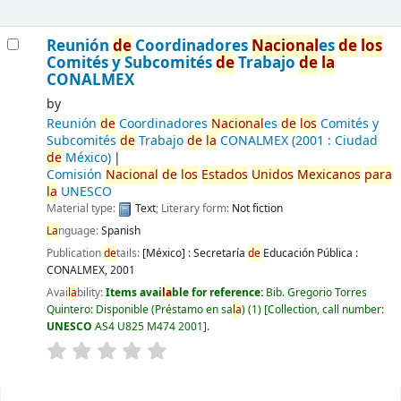
Reunión
de
Coordinadores
Nacional
es
de
los
Comités y Subcomités
de
Trabajo
de
la
CONALMEX
by
Reunión
de
Coordinadores
Nacional
es
de
los
Comités y
Subcomités
de
Trabajo
de
la
CONALMEX
(2001 : Ciudad
de
México)
Comisión
Nacional
de
los
Estados
Unidos
Mexicanos
para
la
UNESCO
Material type:
Text
; Literary form:
Not fiction
La
nguage:
Spanish
Publication
de
tails:
[México] : Secretaría
de
Educación Pública :
CONALMEX,
2001
Avai
la
bility:
Items avai
la
ble for reference:
Bib. Gregorio Torres
Quintero: Disponible (Préstamo en sa
la
)
(1)
Collection, call number:
UNESCO
AS4 U825 M474 2001
.