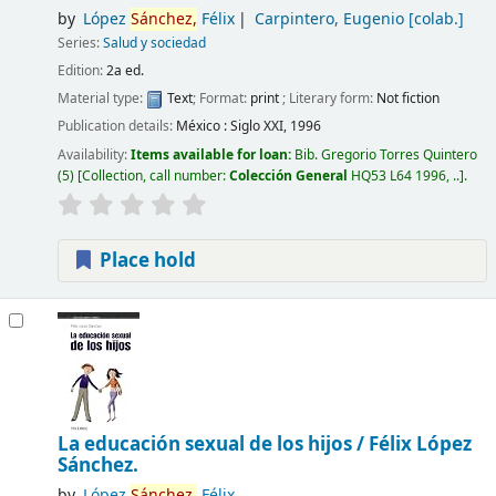
by
López
Sánchez,
Félix
Carpintero, Eugenio
[colab.]
Series:
Salud y sociedad
Edition:
2a ed.
Material type:
Text
; Format:
print
; Literary form:
Not fiction
Publication details:
México :
Siglo XXI,
1996
Availability:
Items available for loan:
Bib. Gregorio Torres Quintero
(5)
Collection, call number:
Colección General
HQ53 L64 1996, ..
.
Place hold
La educación sexual de los hijos /
Félix López
Sánchez.
by
López
Sánchez,
Félix