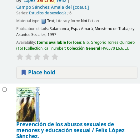
by
López
Sánchez,
Félix
Campo Sánchez Amaia del
[coaut.]
Series:
Estudios de sexología
; 6
Material type:
Text
; Literary form:
Not fiction
Publication details:
Salamanca, Esp. :
Amarú, Ministerio de Trabajo y
Asuntos Sociales,
1997
Availability:
Items available for loan:
Bib. Gregorio Torres Quintero
(16)
Collection, call number:
Colección General
HV6570 L6.6, ..
.
Place hold
Prevención de los abusos sexuales de
menores y educación sexual /
Felix López
Sánchez.