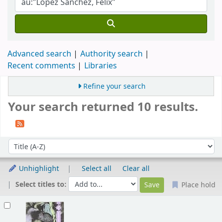
Advanced search
Authority search
Recent comments
Libraries
Refine your search
Your search returned 10 results.
Sort
Sort by:
Unhighlight
Select all
Clear all
Select titles to:
Place hold
Results