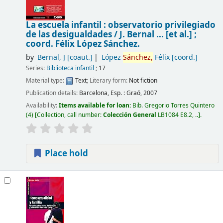
La escuela infantil : observatorio privilegiado
de las desigualdades /
J. Bernal ... [et al.] ;
coord. Félix López Sánchez.
by
Bernal, J
[coaut.]
López
Sánchez,
Félix
[coord.]
Series:
Biblioteca infantil
; 17
Material type:
Text
; Literary form:
Not fiction
Publication details:
Barcelona, Esp. :
Graó,
2007
Availability:
Items available for loan:
Bib. Gregorio Torres Quintero
(4)
Collection, call number:
Colección General
LB1084 E8.2, ..
.
Place hold