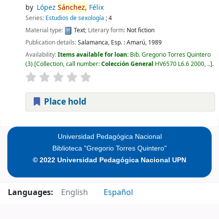
by
López
Sánchez,
Félix
Series:
Estudios de sexología
; 4
Material type:
Text
; Literary form:
Not fiction
Publication details:
Salamanca, Esp. :
Amarú,
1989
Availability:
Items available for loan:
Bib. Gregorio Torres Quintero
(3)
Collection, call number:
Colección General
HV6570 L6.6 2000, ..
.
Place hold
Pages
Universidad Pedagógica Nacional
Biblioteca "Gregorio Torres Quintero"
© 2022 Universidad Pedagógica Nacional UPN
Languages:
English
Español