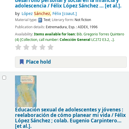
desarrollo personal y social en la infancia y
adolescencia /
Félix López Sánchez ... [et al.].
by
López
Sánchez,
Félix
[coaut.]
Material type:
Text
; Literary form:
Not fiction
Publication details:
Extremadura, Esp. :
AIDEX,
1996
Availability:
Items available for loan:
Bib. Gregorio Torres Quintero
(4)
Collection, call number:
Colección General
LC272 E3.2, ..
.
Place hold
Educación sexual de adolescentes y jóvenes :
reelaboración de cómo planear mi vida /
Félix
López Sánchez ; colab. Eugenio Carpintero...
[et al.].