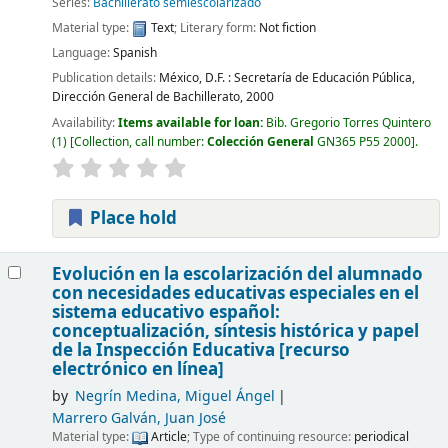
Series:
Bachillerato semiescolarizado
Material type:
Text
; Literary form:
Not fiction
Language:
Spanish
Publication details:
México, D.F. :
Secretaría de Educación Pública,
Dirección General de Bachillerato,
2000
Availability:
Items available for loan:
Bib. Gregorio Torres Quintero
(1)
Collection, call number:
Colección General
GN365 P55 2000
.
Place hold
Evolución en la escolarización del alumnado
con necesidades educativas especiales en el
sistema educativo español:
conceptualización, síntesis histórica y papel
de la Inspección Educativa
[recurso
electrónico en línea]
by
Negrín Medina, Miguel Ángel
Marrero Galván, Juan José
Material type:
Article
; Type of continuing resource:
periodical