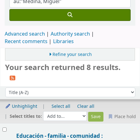
Advanced search
Authority search
Recent comments
Libraries
Refine your search
Your search returned 8 results.
Sort
Sort by:
Unhighlight
Select all
Clear all
Select titles to:
Place hold
Results
Educación - familia - comunidad :