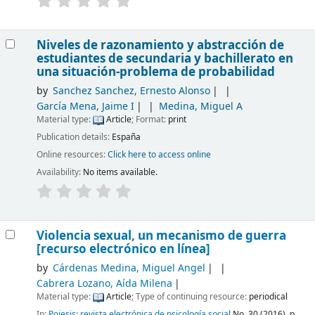
Niveles de razonamiento y abstracción de
estudiantes de secundaria y bachillerato en
una situación-problema de probabilidad
by
Sanchez Sanchez, Ernesto Alonso
García Mena, Jaime I
Medina, Miguel A
Material type:
Article
; Format:
print
Publication details:
España
Online resources:
Click here to access online
Availability:
No items available.
Violencia sexual, un mecanismo de guerra
[recurso electrónico en línea]
by
Cárdenas Medina, Miguel Angel
Cabrera Lozano, Aída Milena
Material type:
Article
; Type of continuing resource:
periodical
In:
Poiesis: revista electrónica de psicología social
No. 30 (2016), p.