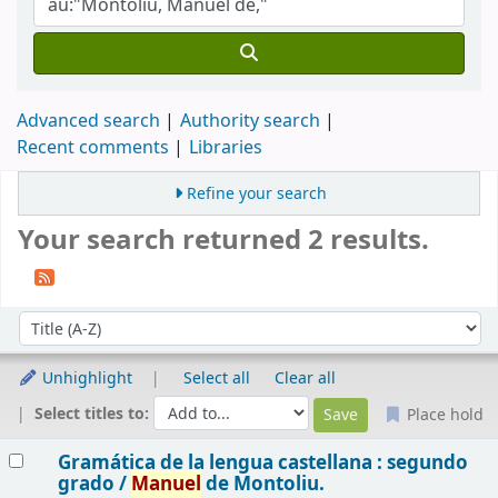
Advanced search
Authority search
Recent comments
Libraries
Refine your search
Your search returned 2 results.
Sort
Sort by:
Unhighlight
Select all
Clear all
Select titles to:
Place hold
Results
Gramática de la lengua castellana : segundo
grado /
Manuel
de Montoliu.