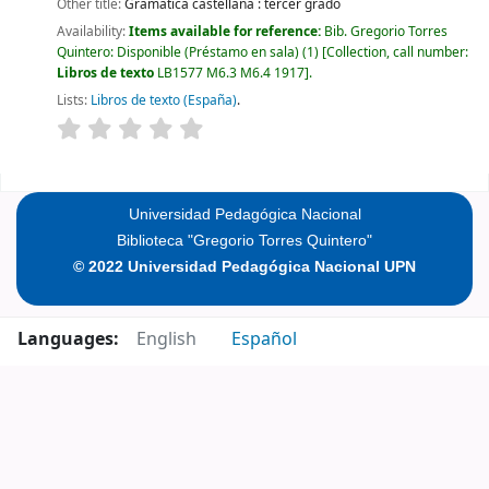
Other title:
Gramática castellana : tercer grado
Availability:
Items available for reference:
Bib. Gregorio Torres
Quintero: Disponible (Préstamo en sala)
(1)
Collection, call number:
Libros de texto
LB1577 M6.3 M6.4 1917
.
Lists:
Libros de texto (España)
.
Pages
Universidad Pedagógica Nacional
Biblioteca "Gregorio Torres Quintero"
© 2022 Universidad Pedagógica Nacional UPN
Languages:
English
Español