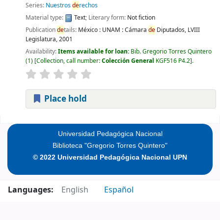
Series:
Nuestros
de
rechos
Material type:
Text
; Literary form:
Not fiction
Publication
de
tails:
México :
UNAM : Cámara
de
Diputados, LVIII
Legislatura,
2001
Availability:
Items available for loan:
Bib. Gregorio Torres Quintero
(1)
Collection, call number:
Colección General
KGF516 P4.2
.
Place hold
Pages
Universidad Pedagógica Nacional
Biblioteca "Gregorio Torres Quintero"
© 2022 Universidad Pedagógica Nacional UPN
Languages:
English
Español