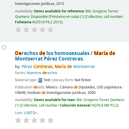
Investigaciones Jurídicas,
2015
Availability:
Items available for reference:
Bib. Gregorio Torres
Quintero: Disponible (Préstamo en sala)
(1)
Collection, call number:
Folletería
KGF510 P4.2 2015
.
De
rechos
de
los homosexuales /
María
de
Montserrat Pérez Contreras.
by
Pérez
Contreras,
María
de
Montserrat
Series:
Nuestros
de
rechos
Material type:
Text
; Literary form:
Not fiction
Publication
de
tails:
México :
Cámara
de
Diputados, LVII Legislatura :
UNAM, Instituto
de
Investigaciones Jurídicas,
2000
Availability:
Items available for loan:
Bib. Gregorio Torres Quintero
(1)
Collection, call number:
Colección General
HQ76.8 M6 P3.2
.
Lists:
LGBTQ+
.