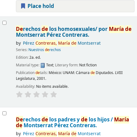
Place hold
De
rechos
de
los homosexuales/ por
María
de
Montserrat Pérez Contreras.
by
Pérez
Contreras,
María
de
Montserrat
Series:
Nuestros
de
rechos
Edition:
2a. ed.
Material type:
Text
; Literary form:
Not fiction
Publication
de
tails:
México: UNAM: Cámara
de
Diputados. LVIII
Legislatura, 2001.
Availability:
No items available.
De
rechos
de
los padres y
de
los hijos /
María
de
Montserrat Pérez Contreras.
by
Pérez
Contreras,
María
de
Montserrat