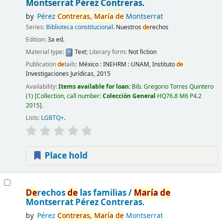
Montserrat Pérez Contreras.
by
Pérez
Contreras,
María
de
Montserrat
Series:
Biblioteca constitucional
. Nuestros
de
rechos
Edition:
3a ed.
Material type:
Text
; Literary form:
Not fiction
Publication
de
tails:
México :
INEHRM : UNAM, Instituto
de
Investigaciones Jurídicas,
2015
Availability:
Items available for loan:
Bib. Gregorio Torres Quintero
(1)
Collection, call number:
Colección General
HQ76.8 M6 P4.2
2015
.
Lists:
LGBTQ+
.
Place hold
De
rechos
de
las familias /
María
de
Montserrat Pérez Contreras.
by
Pérez
Contreras,
María
de
Montserrat