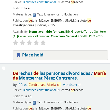
Series:
Biblioteca constitucional
. Nuestros
de
rechos
Edition:
3a ed.
Material type:
Text
; Literary form:
Not fiction
Publication
de
tails:
México :
INEHRM : UNAM, Instituto
de
Investigaciones Jurídicas,
2015
Availability:
Items available for loan:
Bib. Gregorio Torres Quintero
(1)
Collection, call number:
Colección General
KGF480 P4.2 2015
.
Place hold
De
rechos
de
las personas divorciadas /
María
de
Montserrat Pérez Contreras.
by
Pérez
Contreras,
María
de
Montserrat
Series:
Biblioteca constitucional
. Nuestros
de
rechos
Edition:
3a ed.
Material type:
Text
; Literary form:
Not fiction
Publication
de
tails:
México :
INEHRM : UNAM, Instituto
de