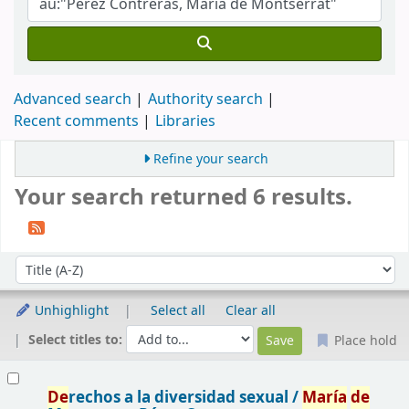
Advanced search
Authority search
Recent comments
Libraries
Refine your search
Your search returned 6 results.
Sort
Sort by:
Unhighlight
Select all
Clear all
Select titles to:
Place hold
Results
De
rechos a la diversidad sexual /
María
de