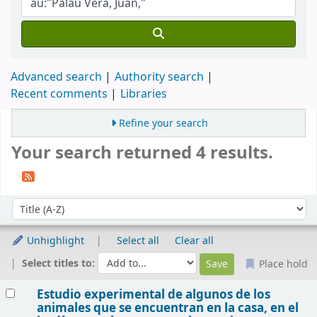
Advanced search
Authority search
Recent comments
Libraries
Refine your search
Your search returned 4 results.
Sort
Sort by:
Unhighlight
Select all
Clear all
Select titles to:
Place hold
Results
Estudio experimental de algunos de los
animales que se encuentran en la casa, en el