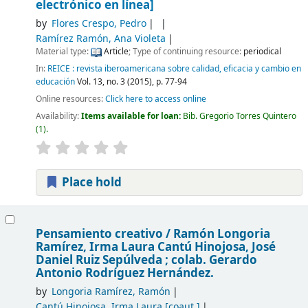
electrónico en línea]
by
Flores Crespo, Pedro
Ramírez Ramón, Ana Violeta
Material type:
Article
; Type of continuing resource:
periodical
In:
REICE : revista iberoamericana sobre calidad, eficacia y cambio en
educación
Vol. 13, no. 3 (2015), p. 77-94
Online resources:
Click here to access online
Availability:
Items available for loan:
Bib. Gregorio Torres Quintero
(1).
Place hold
Pensamiento creativo /
Ramón Longoria
Ramírez, Irma Laura Cantú Hinojosa, José
Daniel Ruiz Sepúlveda ; colab. Gerardo
Antonio Rodríguez Hernández.
by
Longoria Ramírez, Ramón
Cantú Hinojosa, Irma Laura
[coaut.]