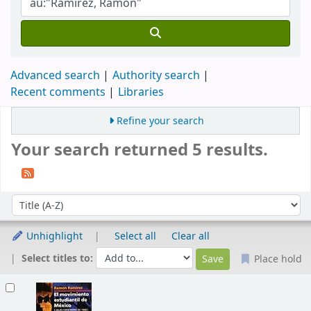
Advanced search
Authority search
Recent comments
Libraries
Refine your search
Your search returned 5 results.
Sort
Sort by:
Unhighlight
Select all
Clear all
Select titles to:
Place hold
Results