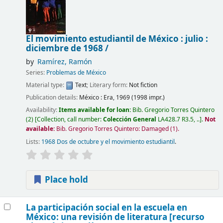
El movimiento estudiantil de México : julio :
diciembre de 1968 /
by
Ramírez, Ramón
Series:
Problemas de México
Material type:
Text
; Literary form:
Not fiction
Publication details:
México :
Era,
1969 (1998 impr.)
Availability:
Items available for loan:
Bib. Gregorio Torres Quintero
(2)
Collection, call number:
Colección General
LA428.7 R3.5, ..
.
Not
available:
Bib. Gregorio Torres Quintero: Damaged
(1).
Lists:
1968 Dos de octubre y el movimiento estudiantil
.
Place hold
La participación social en la escuela en
México: una revisión de literatura
[recurso