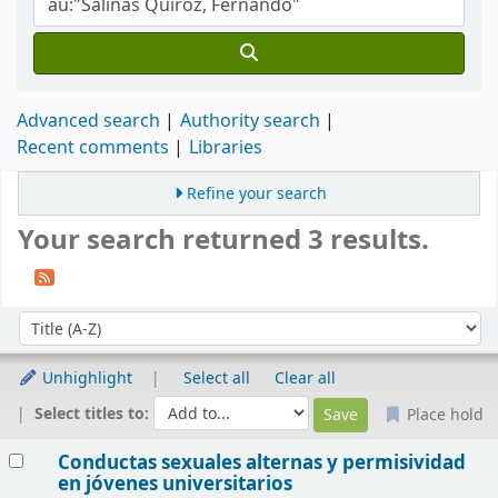
Advanced search
Authority search
Recent comments
Libraries
Refine your search
Your search returned 3 results.
Sort
Sort by:
Unhighlight
Select all
Clear all
Select titles to:
Place hold
Results
Conductas sexuales alternas y permisividad
en jóvenes universitarios