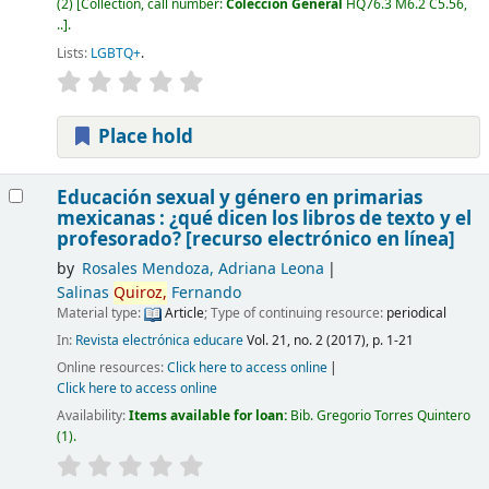
(2)
Collection, call number:
Colección General
HQ76.3 M6.2 C5.56,
..
.
Lists:
LGBTQ+
.
Place hold
Educación sexual y género en primarias
mexicanas : ¿qué dicen los libros de texto y el
profesorado?
[recurso electrónico en línea]
by
Rosales Mendoza, Adriana Leona
Salinas
Quiroz,
Fernando
Material type:
Article
; Type of continuing resource:
periodical
In:
Revista electrónica educare
Vol. 21, no. 2 (2017), p. 1-21
Online resources:
Click here to access online
Click here to access online
Availability:
Items available for loan:
Bib. Gregorio Torres Quintero
(1).