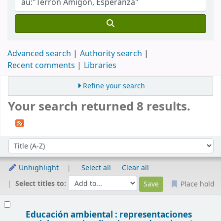
Advanced search
Authority search
Recent comments
Libraries
Refine your search
Your search returned 8 results.
Sort
Sort by:
Unhighlight
Select all
Clear all
Select titles to:
Place hold
Results
Educación ambiental : representaciones