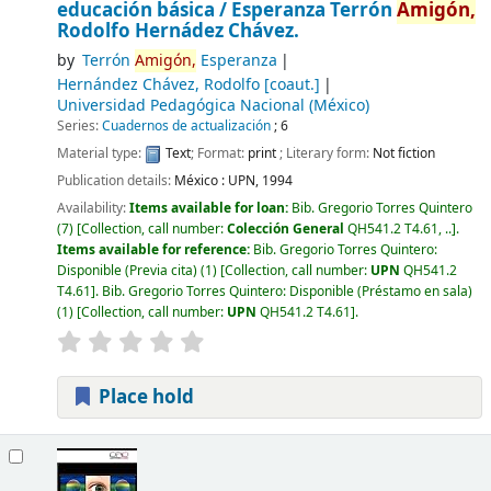
educación básica /
Esperanza Terrón
Amigón,
Rodolfo Hernádez Chávez.
by
Terrón
Amigón,
Esperanza
Hernández Chávez, Rodolfo
[coaut.]
Universidad Pedagógica Nacional (México)
Series:
Cuadernos de actualización
; 6
Material type:
Text
; Format:
print
; Literary form:
Not fiction
Publication details:
México :
UPN,
1994
Availability:
Items available for loan:
Bib. Gregorio Torres Quintero
(7)
Collection, call number:
Colección General
QH541.2 T4.61, ..
.
Items available for reference:
Bib. Gregorio Torres Quintero:
Disponible (Previa cita)
(1)
Collection, call number:
UPN
QH541.2
T4.61
.
Bib. Gregorio Torres Quintero: Disponible (Préstamo en sala)
(1)
Collection, call number:
UPN
QH541.2 T4.61
.
Place hold