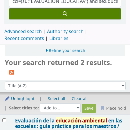
Advanced search
Authority search
Recent comments
Libraries
Refine your search
Your search returned 2 results.
Sort
Sort by:
Unhighlight
Select all
Clear all
Select titles to:
Place hold
Results
Evaluación de la
educación
ambiental
en las
escuelas : guía práctica para los maestros /