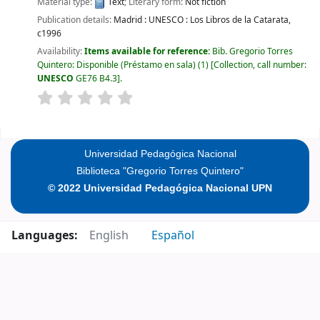
Material type:
Text
; Literary form:
Not fiction
Publication details:
Madrid :
UNESCO : Los Libros de la Catarata,
c1996
Availability:
Items available for reference:
Bib. Gregorio Torres
Quintero: Disponible (Préstamo en sala)
(1)
Collection, call number:
UNESCO
GE76 B4.3
.
Pages
Universidad Pedagógica Nacional
Biblioteca "Gregorio Torres Quintero"
© 2022 Universidad Pedagógica Nacional UPN
Languages:
English
Español