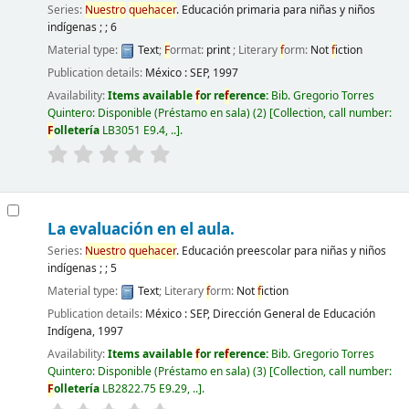
Series:
Nuestro
quehacer
. Educación primaria para niñas y niños
indígenas ; ; 6
Material type:
Text
;
F
ormat:
print
; Literary
f
orm:
Not
f
iction
Publication details:
México :
SEP,
1997
Availability:
Items available
f
or re
f
erence:
Bib. Gregorio Torres
Quintero: Disponible (Préstamo en sala)
(2)
Collection, call number:
F
olletería
LB3051 E9.4, ..
.
La evaluación en el aula.
Series:
Nuestro
quehacer
. Educación preescolar para niñas y niños
indígenas ; ; 5
Material type:
Text
; Literary
f
orm:
Not
f
iction
Publication details:
México :
SEP, Dirección General de Educación
Indígena,
1997
Availability:
Items available
f
or re
f
erence:
Bib. Gregorio Torres
Quintero: Disponible (Préstamo en sala)
(3)
Collection, call number:
F
olletería
LB2822.75 E9.29, ..
.