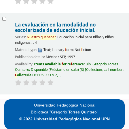
La evaluación en la modalidad no
escolarizada de educación inicial.
Series:
Nuestro
quehacer
. Educación inicial para niñas y niños
indígenas ; ; 4
Material type:
Text
; Literary
f
orm:
Not
f
iction
Publication details:
México :
SEP,
1997
Availability:
Items available
f
or re
f
erence:
Bib. Gregorio Torres
Quintero: Disponible (Préstamo en sala)
(3)
Collection, call number:
F
olletería
LB1139.23 E9.2, ..
.
Pages
Universidad Pedagógica Nacional
Biblioteca "Gregorio Torres Quintero"
© 2022 Universidad Pedagógica Nacional UPN