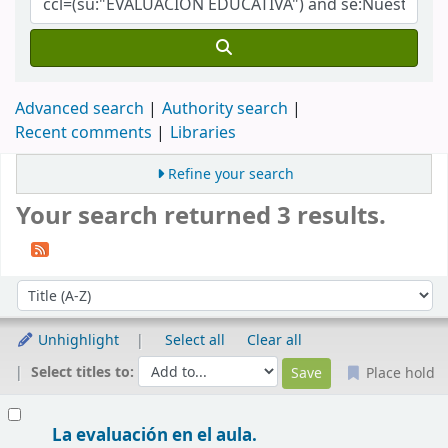
Advanced search
Authority search
Recent comments
Libraries
Refine your search
Your search returned 3 results.
Sort
Sort by:
Unhighlight
Select all
Clear all
Select titles to:
Place hold
Results
La evaluación en el aula.