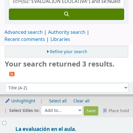
Advanced search
Authority search
Recent comments
Libraries
Refine your search
Your search returned 3 results.
Sort
Sort by:
Unhighlight
Select all
Clear all
Select titles to:
Place hold
Results
La evaluación en el aula.