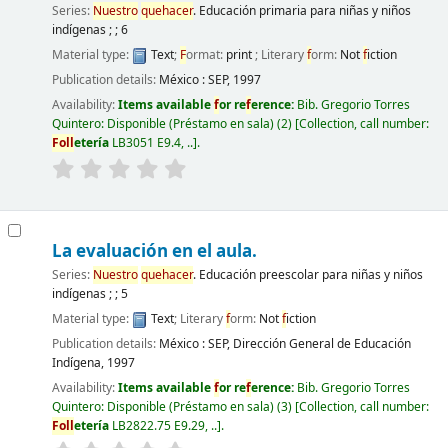
Series:
Nuestro
quehacer
. Educación primaria para niñas y niños
indígenas ; ; 6
Material type:
Text
;
F
ormat:
print
; Literary
f
orm:
Not
f
iction
Publication details:
México :
SEP,
1997
Availability:
Items available
f
or re
f
erence:
Bib. Gregorio Torres
Quintero: Disponible (Préstamo en sala)
(2)
Collection, call number:
F
oll
etería
LB3051 E9.4, ..
.
La evaluación en el aula.
Series:
Nuestro
quehacer
. Educación preescolar para niñas y niños
indígenas ; ; 5
Material type:
Text
; Literary
f
orm:
Not
f
iction
Publication details:
México :
SEP, Dirección General de Educación
Indígena,
1997
Availability:
Items available
f
or re
f
erence:
Bib. Gregorio Torres
Quintero: Disponible (Préstamo en sala)
(3)
Collection, call number:
F
oll
etería
LB2822.75 E9.29, ..
.