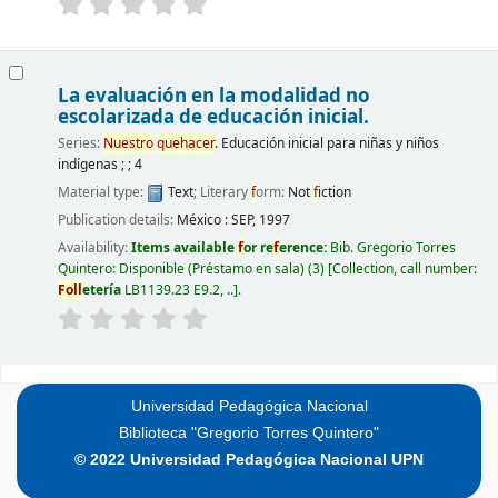
La evaluación en la modalidad no
escolarizada de educación inicial.
Series:
Nuestro
quehacer
. Educación inicial para niñas y niños
indígenas ; ; 4
Material type:
Text
; Literary
f
orm:
Not
f
iction
Publication details:
México :
SEP,
1997
Availability:
Items available
f
or re
f
erence:
Bib. Gregorio Torres
Quintero: Disponible (Préstamo en sala)
(3)
Collection, call number:
F
oll
etería
LB1139.23 E9.2, ..
.
Pages
Universidad Pedagógica Nacional
Biblioteca "Gregorio Torres Quintero"
© 2022 Universidad Pedagógica Nacional UPN