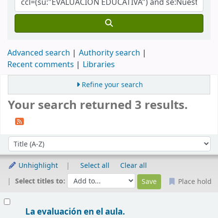
Advanced search
Authority search
Recent comments
Libraries
Refine your search
Your search returned 3 results.
Sort
Sort by:
Unhighlight
Select all
Clear all
Select titles to:
Place hold
Results
La evaluación en el aula.