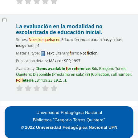
La evaluación en la modalidad no
escolarizada de educación inicial.
Series:
Nuestro
quehacer
. Educación inicial para niñas y niños
indígenas ; ; 4
Material type:
Text
; Literary
f
orm:
Not
f
iction
Publication details:
México :
SEP,
1997
Availability:
Items available
f
or re
f
erence:
Bib. Gregorio Torres
Quintero: Disponible (Préstamo en sala)
(3)
Collection, call number:
F
oll
etería
LB1139.23 E9.2, ..
.
Pages
Universidad Pedagógica Nacional
Biblioteca "Gregorio Torres Quintero"
© 2022 Universidad Pedagógica Nacional UPN