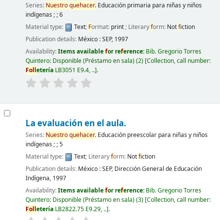
Series:
Nuestro
quehacer
. Educación primaria para niñas y niños
indígenas ; ; 6
Material type:
Text
;
F
ormat:
print
; Literary
f
orm:
Not
f
iction
Publication details:
México :
SEP,
1997
Availability:
Items available
f
or re
f
erence:
Bib. Gregorio Torres
Quintero: Disponible (Préstamo en sala)
(2)
Collection, call number:
F
oll
etería
LB3051 E9.4, ..
.
La evaluación en el aula.
Series:
Nuestro
quehacer
. Educación preescolar para niñas y niños
indígenas ; ; 5
Material type:
Text
; Literary
f
orm:
Not
f
iction
Publication details:
México :
SEP, Dirección General de Educación
Indígena,
1997
Availability:
Items available
f
or re
f
erence:
Bib. Gregorio Torres
Quintero: Disponible (Préstamo en sala)
(3)
Collection, call number:
F
oll
etería
LB2822.75 E9.29, ..
.