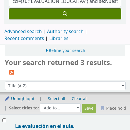
Advanced search
Authority search
Recent comments
Libraries
Refine your search
Your search returned 3 results.
Sort
Sort by:
Unhighlight
Select all
Clear all
Select titles to:
Place hold
Results
La evaluación en el aula.