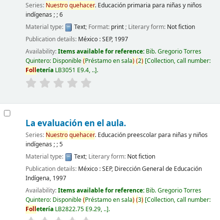
Series:
Nuestro
quehacer
. Educación primaria para niñas y niños
indígenas ; ; 6
Material type:
Text
; Format:
print
; Literary form:
Not fiction
Publication details:
México :
SEP,
1997
Availability:
Items available for reference:
Bib. Gregorio Torres
Quintero: Disponible
(
Préstamo en sala
)
(
2
)
Collection, call number:
Foll
etería
LB3051 E9.4, ..
.
La evaluación en el aula.
Series:
Nuestro
quehacer
. Educación preescolar para niñas y niños
indígenas ; ; 5
Material type:
Text
; Literary form:
Not fiction
Publication details:
México :
SEP, Dirección General de Educación
Indígena,
1997
Availability:
Items available for reference:
Bib. Gregorio Torres
Quintero: Disponible
(
Préstamo en sala
)
(
3
)
Collection, call number:
Foll
etería
LB2822.75 E9.29, ..
.