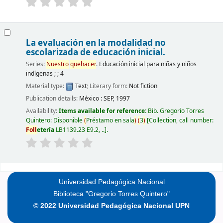
La evaluación en la modalidad no
escolarizada de educación inicial.
Series:
Nuestro
quehacer
. Educación inicial para niñas y niños
indígenas ; ; 4
Material type:
Text
; Literary form:
Not fiction
Publication details:
México :
SEP,
1997
Availability:
Items available for reference:
Bib. Gregorio Torres
Quintero: Disponible
(
Préstamo en sala
)
(
3
)
Collection, call number:
Foll
etería
LB1139.23 E9.2, ..
.
Pages
Universidad Pedagógica Nacional
Biblioteca "Gregorio Torres Quintero"
© 2022 Universidad Pedagógica Nacional UPN