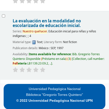
La evaluación en la modalidad no
escolarizada de educación inicial.
Series:
Nuestro
quehacer
. Educación inicial para niñas y niños
indígenas ; ; 4
Material type:
Text
; Literary form:
Not fiction
Publication details:
México :
SEP,
1997
Availability:
Items available for reference:
Bib. Gregorio Torres
Quintero: Disponible
(
Préstamo en sala
)
(
3
)
Collection, call number:
Foll
etería
LB1139.23 E9.2, ..
.
Pages
Universidad Pedagógica Nacional
Biblioteca "Gregorio Torres Quintero"
© 2022 Universidad Pedagógica Nacional UPN