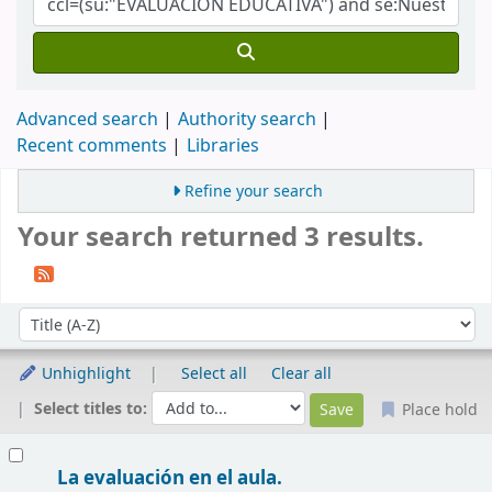
Advanced search
Authority search
Recent comments
Libraries
Refine your search
Your search returned 3 results.
Sort
Sort by:
Unhighlight
Select all
Clear all
Select titles to:
Place hold
Results
La evaluación en el aula.