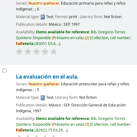
Series:
Nuestro
quehacer
. Educación primaria para niñas y niños
indígenas ; ; 6
Material type:
Text
; Format:
print
; Literary form:
Not fiction
Publication details:
México :
SEP,
1997
Availability:
Items available for reference:
Bib. Gregorio Torres
Quintero: Disponible
(
Préstamo en sala
)
(
2
)
Collection, call number:
Foll
etería
LB3051 E9.4, ..
.
La evaluación en el aula.
Series:
Nuestro
quehacer
. Educación preescolar para niñas y niños
indígenas ; ; 5
Material type:
Text
; Literary form:
Not fiction
Publication details:
México :
SEP, Dirección General de Educación
Indígena,
1997
Availability:
Items available for reference:
Bib. Gregorio Torres
Quintero: Disponible
(
Préstamo en sala
)
(
3
)
Collection, call number:
Foll
etería
LB2822.75 E9.29, ..
.