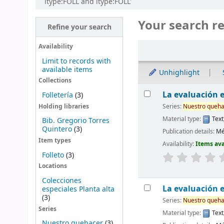
itype:FOLL and itype:FOLL'
Your search re
Refine your search
Sort
Availability
Limit to records with
available items
Unhighlight
Collections
Results
La evaluación e
Folletería
(3)
Series:
Nuestro
queha
Holding libraries
Material type:
Text
Bib. Gregorio Torres
Quintero
(3)
Publication details:
Mé
Item types
Availability:
Items ava
Folleto
(3)
Locations
Colecciones
La evaluación e
especiales Planta alta
(3)
Series:
Nuestro
queha
Series
Material type:
Text
Nuestro quehacer
(3)