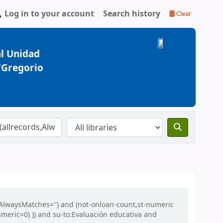
Log in to your account
Search history
Clear
l Unidad
 "Gregorio
,AlwaysMatches='') and (not-onloan-count,st-numeric
numeric=0) )) and su-to:Evaluación educativa and