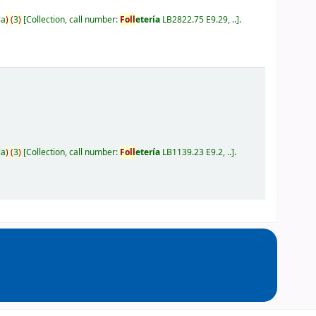
la
)
(
3
)
Collection, call number:
Foll
etería
LB2822.75 E9.29, ..
.
la
)
(
3
)
Collection, call number:
Foll
etería
LB1139.23 E9.2, ..
.