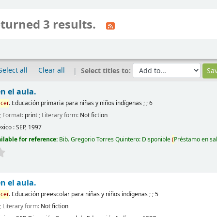
turned 3 results.
Select all
Clear all
Select titles to:
n el aula.
cer
. Educación primaria para niñas y niños indígenas ; ; 6
; Format:
print
; Literary form:
Not fiction
xico :
SEP,
1997
ilable for reference:
Bib. Gregorio Torres Quintero: Disponible
(
Préstamo en sa
n el aula.
cer
. Educación preescolar para niñas y niños indígenas ; ; 5
; Literary form:
Not fiction