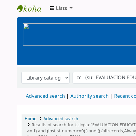
Lists
BiblioGTQ
Advanced search
Authority search
Recent 
Home
Advanced search
Results of search for 'ccl=(su:"EVALUACION EDUCAT
>= 1) and (lost,st-numeric=0) ) and (( (allrecords,Alw