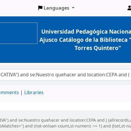
Languages
Universidad Pedagógica Naciona
Ajusco Catálogo de la Biblioteca
Torres Quintero"
comments
Libraries
IVA") and se:Nuestro quehacer and location:CEPA and ( (allrecords
aysMatches='') and (not-onloan-count,st-numeric >= 1) and (lost,st-