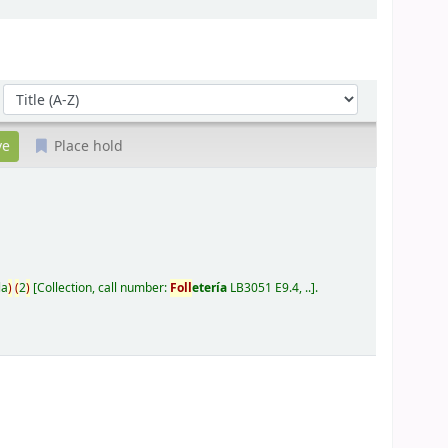
Sort by:
Place hold
la
)
(
2
)
Collection, call number:
Foll
etería
LB3051 E9.4, ..
.