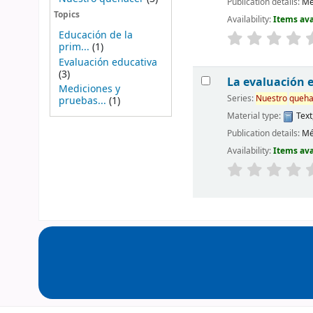
Publication details:
Mé
Topics
Availability:
Items ava
Educación de la
prim...
(1)
Evaluación educativa
(3)
La evaluación e
Mediciones y
Series:
Nuestro
queha
pruebas...
(1)
Material type:
Text
Publication details:
Mé
Availability:
Items ava
Pages