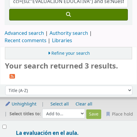
Advanced search
Authority search
Recent comments
Libraries
Refine your search
Your search returned 3 results.
Sort
Sort by:
Unhighlight
Select all
Clear all
Select titles to:
Place hold
Results
La evaluación en el aula.