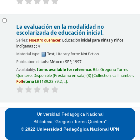
La evaluación en la modalidad no
escolarizada de educación inicial.
Series:
Nuestro
quehacer
. Educación inicial para niñas y niños
indígenas ; ; 4
Material type:
Text
; Literary form:
Not fiction
Publication details:
México :
SEP,
1997
Availability:
Items available for reference:
Bib. Gregorio Torres
Quintero: Disponible (Préstamo en sala)
(3)
Collection, call number:
Foll
etería
LB1139.23 E9.2, ..
.
Pages
Universidad Pedagógica Nacional
Biblioteca "Gregorio Torres Quintero"
© 2022 Universidad Pedagógica Nacional UPN