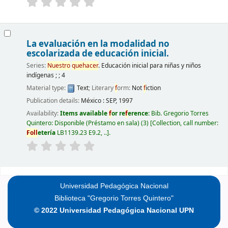
La evaluación en la modalidad no
escolarizada de educación inicial.
Series:
Nuestro
quehacer
. Educación inicial para niñas y niños
indígenas ; ; 4
Material type:
Text
; Literary
f
orm:
Not
f
iction
Publication details:
México :
SEP,
1997
Availability:
Items available
f
or re
f
erence:
Bib. Gregorio Torres
Quintero: Disponible (Préstamo en sala)
(3)
Collection, call number:
F
oll
etería
LB1139.23 E9.2, ..
.
Pages
Universidad Pedagógica Nacional
Biblioteca "Gregorio Torres Quintero"
© 2022 Universidad Pedagógica Nacional UPN