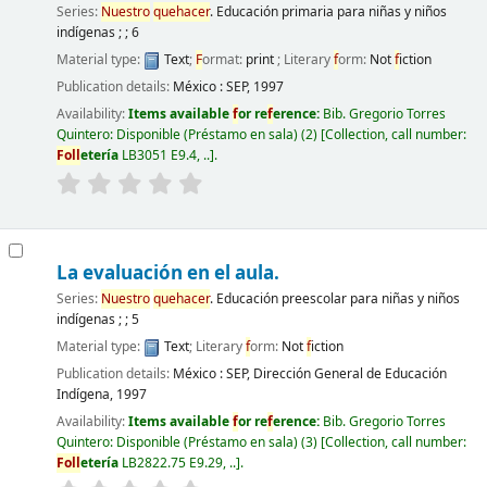
Series:
Nuestro
quehacer
. Educación primaria para niñas y niños
indígenas ; ; 6
Material type:
Text
;
F
ormat:
print
; Literary
f
orm:
Not
f
iction
Publication details:
México :
SEP,
1997
Availability:
Items available
f
or re
f
erence:
Bib. Gregorio Torres
Quintero: Disponible (Préstamo en sala)
(2)
Collection, call number:
F
oll
etería
LB3051 E9.4, ..
.
La evaluación en el aula.
Series:
Nuestro
quehacer
. Educación preescolar para niñas y niños
indígenas ; ; 5
Material type:
Text
; Literary
f
orm:
Not
f
iction
Publication details:
México :
SEP, Dirección General de Educación
Indígena,
1997
Availability:
Items available
f
or re
f
erence:
Bib. Gregorio Torres
Quintero: Disponible (Préstamo en sala)
(3)
Collection, call number:
F
oll
etería
LB2822.75 E9.29, ..
.