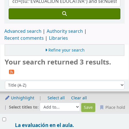
Advanced search
Authority search
Recent comments
Libraries
Refine your search
Your search returned 3 results.
Sort
Sort by:
Unhighlight
Select all
Clear all
Select titles to:
Place hold
Results
La evaluación en el aula.