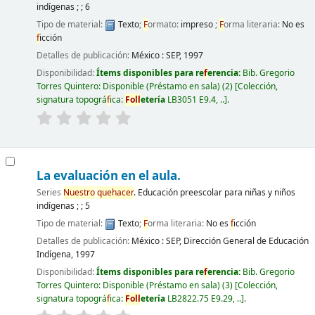
indígenas ; ; 6
Tipo de material:
Texto
;
F
ormato:
impreso
;
F
orma literaria:
No es
f
icción
Detalles de publicación:
México :
SEP,
1997
Disponibilidad:
Ítems disponibles para re
f
erencia:
Bib. Gregorio
Torres Quintero: Disponible (Préstamo en sala)
(2)
Colección,
signatura topográ
f
ica:
F
oll
etería
LB3051 E9.4, ..
.
La evaluación en el aula.
Series
Nuestro
quehacer
. Educación preescolar para niñas y niños
indígenas ; ; 5
Tipo de material:
Texto
;
F
orma literaria:
No es
f
icción
Detalles de publicación:
México :
SEP, Dirección General de Educación
Indígena,
1997
Disponibilidad:
Ítems disponibles para re
f
erencia:
Bib. Gregorio
Torres Quintero: Disponible (Préstamo en sala)
(3)
Colección,
signatura topográ
f
ica:
F
oll
etería
LB2822.75 E9.29, ..
.