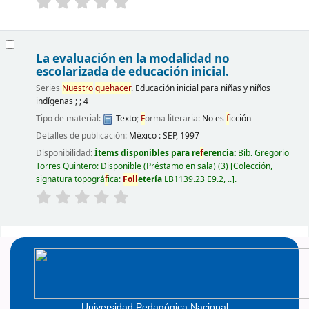
La evaluación en la modalidad no
escolarizada de educación inicial.
Series
Nuestro
quehacer
. Educación inicial para niñas y niños
indígenas ; ; 4
Tipo de material:
Texto
;
F
orma literaria:
No es
f
icción
Detalles de publicación:
México :
SEP,
1997
Disponibilidad:
Ítems disponibles para re
f
erencia:
Bib. Gregorio
Torres Quintero: Disponible (Préstamo en sala)
(3)
Colección,
signatura topográ
f
ica:
F
oll
etería
LB1139.23 E9.2, ..
.
Páginas
Universidad Pedagógica Nacional