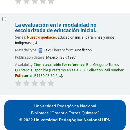
La evaluación en la modalidad no
escolarizada de educación inicial.
Series:
Nuestro
quehacer
. Educación inicial para niñas y niños
indígenas ; ; 4
Material type:
Text
; Literary form:
Not fiction
Publication details:
México :
SEP,
1997
Availability:
Items available for reference:
Bib. Gregorio Torres
Quintero: Disponible (Préstamo en sala)
(3)
Collection, call number:
Foll
etería
LB1139.23 E9.2, ..
.
Pages
Universidad Pedagógica Nacional
Biblioteca "Gregorio Torres Quintero"
© 2022 Universidad Pedagógica Nacional UPN