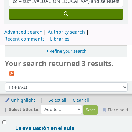
Advanced search
Authority search
Recent comments
Libraries
Refine your search
Your search returned 3 results.
Sort
Sort by:
Unhighlight
Select all
Clear all
Select titles to:
Place hold
Results
La evaluación en el aula.