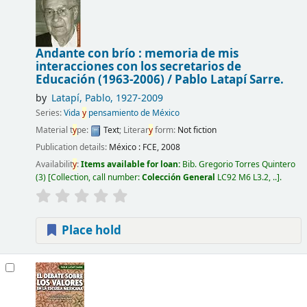
Andante con brío : memoria de mis
interacciones con los secretarios de
Educación (1963-2006) /
Pablo Latapí Sarre.
by
Latapí, Pablo
, 1927-2009
Series:
Vida
y
pensamiento de México
Material t
y
pe:
Text
; Literar
y
form:
Not fiction
Publication details:
México :
FCE,
2008
Availabilit
y
:
Items available for loan:
Bib. Gregorio Torres Quintero
(3)
Collection, call number:
Colección General
LC92 M6 L3.2, ..
.
Place hold