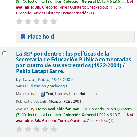
(8)
Collection, call number:
Colección General
LC92 M6 L3.6, ..
.
Not
available:
Bib. Gregorio Torres Quintero: Checked out
(1).
Bib.
Gregorio Torres Quintero: Encuadernación
(1).
Place hold
La SEP por dentro : las políticas de la
Secretaría de Educación Pública comentadas
por cuatro de sus secretarios (1922-2004) /
Pablo Latapí Sarre.
by
Latapí, Pablo
, 1927-2009
Series:
Educación
y
pedagogía
Material t
y
pe:
Text
; Literar
y
form:
Not fiction
Publication details:
México :
FCE :
2004
Availabilit
y
:
Items available for loan:
Bib. Gregorio Torres Quintero
(7)
Collection, call number:
Colección General
LC92 M6 L3.7, ..
.
Not
available:
Bib. Gregorio Torres Quintero: Checked out
(1).