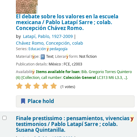
El debate sobre los valores en la escuela
mexicana /
Pablo Latapí Sarre ; colab.
Concepción Chávez Romo.
by
Latapí, Pablo
, 1927-2009
Chávez Romo, Concepción
, colab
Series:
Educación
y
pedagogía
Material t
y
pe:
Text
; Literar
y
form:
Not fiction
Publication details:
México :
FCE,
c2003
Availabilit
y
:
Items available for loan:
Bib. Gregorio Torres Quintero
(6)
Collection, call number:
Colección General
LC313 M6 L3.3, ..
.
(1 votes)
Place hold
Finale prestissimo : pensamientos, vivencias
y
testimonios /
Pablo Latapí Sarre ; colab.
Susana Quintanilla.