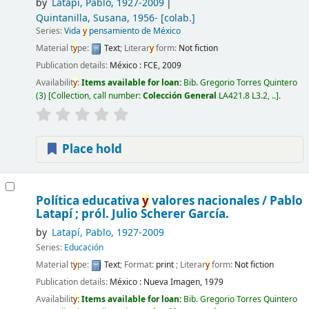
by
Latapí, Pablo
, 1927-2009
Quintanilla, Susana
, 1956-
[colab.]
Series:
Vida
y
pensamiento de México
Material t
y
pe:
Text
; Literar
y
form:
Not fiction
Publication details:
México :
FCE,
2009
Availabilit
y
:
Items available for loan:
Bib. Gregorio Torres Quintero
(3)
Collection, call number:
Colección General
LA421.8 L3.2, ..
.
Place hold
Política educativa
y
valores nacionales /
Pablo
Latapí ; pról. Julio Scherer García.
by
Latapí, Pablo
, 1927-2009
Series:
Educación
Material t
y
pe:
Text
; Format:
print
; Literar
y
form:
Not fiction
Publication details:
México :
Nueva Imagen,
1979
Availabilit
y
:
Items available for loan:
Bib. Gregorio Torres Quintero