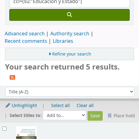
Advanced search
Authority search
Recent comments
Libraries
Refine your search
Your search returned 5 results.
Sort
Sort by:
Unhighlight
Select all
Clear all
Select titles to:
Place hold
Results