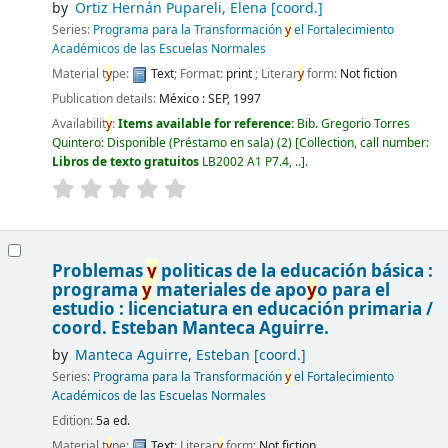
by
Ortiz Hernán Pupareli, Elena
[coord.]
Series:
Programa para la Transformación
y
el Fortalecimiento
Académicos de las Escuelas Normales
Material t
y
pe:
Text
; Format:
print
; Literar
y
form:
Not fiction
Publication details:
México :
SEP,
1997
Availabilit
y
:
Items available for reference:
Bib. Gregorio Torres
Quintero: Disponible (Préstamo en sala)
(2)
Collection, call number:
Libros de texto gratuitos
LB2002 A1 P7.4, ..
.
Problemas
y
politicas de la educación básica :
programa
y
materiales de apo
y
o para el
estudio : licenciatura en educación primaria /
coord. Esteban Manteca Aguirre.
by
Manteca Aguirre, Esteban
[coord.]
Series:
Programa para la Transformación
y
el Fortalecimiento
Académicos de las Escuelas Normales
Edition:
5a ed.
Material t
y
pe:
Text
; Literar
y
form:
Not fiction