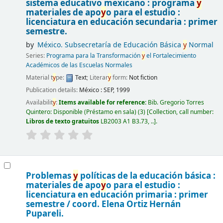
sistema educativo mexicano : programa
y
materiales de apo
y
o para el estudio :
licenciatura en educación secundaria : primer
semestre.
by
México. Subsecretaría de Educación Básica
y
Normal
Series:
Programa para la Transformación
y
el Fortalecimiento
Académicos de las Escuelas Normales
Material t
y
pe:
Text
; Literar
y
form:
Not fiction
Publication details:
México :
SEP,
1999
Availabilit
y
:
Items available for reference:
Bib. Gregorio Torres
Quintero: Disponible (Préstamo en sala)
(3)
Collection, call number:
Libros de texto gratuitos
LB2003 A1 B3.73, ..
.
Problemas
y
políticas de la educación básica :
materiales de apo
y
o para el estudio :
licenciatura en educación primaria : primer
semestre /
coord. Elena Ortiz Hernán
Pupareli.