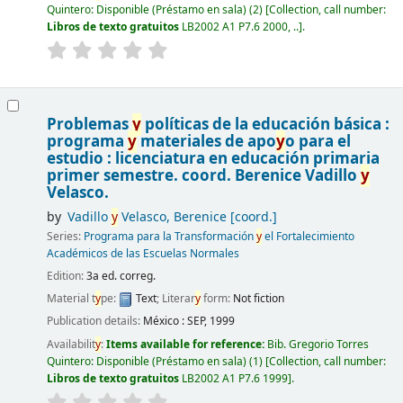
Quintero: Disponible (Préstamo en sala)
(2)
Collection, call number:
Libros de texto gratuitos
LB2002 A1 P7.6 2000, ..
.
Problemas
y
políticas de la educación básica :
programa
y
materiales de apo
y
o para el
estudio : licenciatura en educación primaria
primer semestre.
coord. Berenice Vadillo
y
Velasco.
by
Vadillo
y
Velasco, Berenice
[coord.]
Series:
Programa para la Transformación
y
el Fortalecimiento
Académicos de las Escuelas Normales
Edition:
3a ed. correg.
Material t
y
pe:
Text
; Literar
y
form:
Not fiction
Publication details:
México :
SEP,
1999
Availabilit
y
:
Items available for reference:
Bib. Gregorio Torres
Quintero: Disponible (Préstamo en sala)
(1)
Collection, call number:
Libros de texto gratuitos
LB2002 A1 P7.6 1999
.