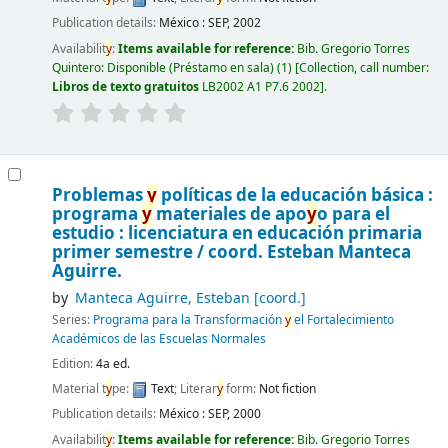
Publication details:
México :
SEP,
2002
Availabilit
y
:
Items available for reference:
Bib. Gregorio Torres
Quintero: Disponible (Préstamo en sala)
(1)
Collection, call number:
Libros de texto gratuitos
LB2002 A1 P7.6 2002
.
Problemas
y
políticas de la educación básica :
programa
y
materiales de apo
y
o para el
estudio : licenciatura en educación primaria
primer semestre /
coord. Esteban Manteca
Aguirre.
by
Manteca Aguirre, Esteban
[coord.]
Series:
Programa para la Transformación
y
el Fortalecimiento
Académicos de las Escuelas Normales
Edition:
4a ed.
Material t
y
pe:
Text
; Literar
y
form:
Not fiction
Publication details:
México :
SEP,
2000
Availabilit
y
:
Items available for reference:
Bib. Gregorio Torres