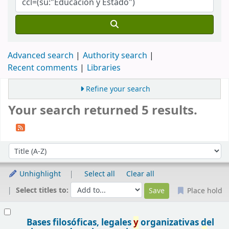
Advanced search
Authority search
Recent comments
Libraries
Refine your search
Your search returned 5 results.
Sort
Sort by:
Unhighlight
Select all
Clear all
Select titles to:
Place hold
Results
Bases filosóficas, legales
y
organizativas del