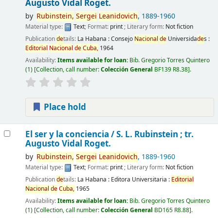
Augusto Vidal Roget.
by
Rubinstein,
Sergei
Leanidovich
, 1889-1960
Material type:
Text
; Format:
print
; Literary form:
Not fiction
Publication
de
tails:
La Habana :
Consejo
Nacional
de
Universida
de
s :
Editorial
Nacional
de
Cuba,
1964
Availability:
Items available for loan:
Bib. Gregorio Torres Quintero
(1)
Collection, call number:
Colección General
BF139 R8.38
.
Place hold
El ser y la conciencia /
S. L. Rubinstein ; tr.
Augusto Vidal Roget.
by
Rubinstein,
Sergei
Leanidovich
, 1889-1960
Material type:
Text
; Format:
print
; Literary form:
Not fiction
Publication
de
tails:
La Habana :
Editora Universitaria :
Editorial
Nacional
de
Cuba,
1965
Availability:
Items available for loan:
Bib. Gregorio Torres Quintero
(1)
Collection, call number:
Colección General
BD165 R8.88
.