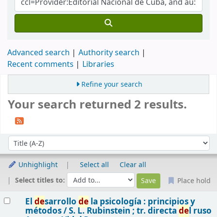
Advanced search
Authority search
Recent comments
Libraries
Refine your search
Your search returned 2 results.
Sort
Sort by:
Unhighlight
Select all
Clear all
Select titles to:
Place hold
Results
El
de
sarrollo
de
la psicología : principios y
métodos /
S. L. Rubinstein ; tr. directa
de
l ruso