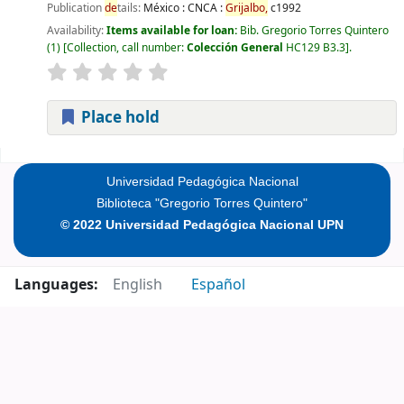
Publication
de
tails:
México :
CNCA :
Grijalbo,
c1992
Availability:
Items available for loan:
Bib. Gregorio Torres Quintero
(1)
Collection, call number:
Colección General
HC129 B3.3
.
Place hold
Pages
Universidad Pedagógica Nacional
Biblioteca "Gregorio Torres Quintero"
© 2022 Universidad Pedagógica Nacional UPN
Languages:
English
Español