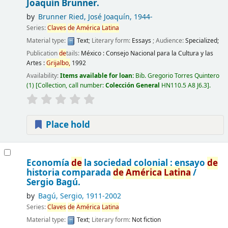
Joaquín Brunner.
by
Brunner Ried, José Joaquín
, 1944-
Series:
Claves
de
América
Latina
Material type:
Text
; Literary form:
Essays
; Audience:
Specialized;
Publication
de
tails:
México :
Consejo Nacional para la Cultura y las
Artes :
Grijalbo,
1992
Availability:
Items available for loan:
Bib. Gregorio Torres Quintero
(1)
Collection, call number:
Colección General
HN110.5 A8 J6.3
.
Place hold
Economía
de
la sociedad colonial : ensayo
de
historia comparada
de
América
Latina
/
Sergio Bagú.
by
Bagú, Sergio
, 1911-2002
Series:
Claves
de
América
Latina
Material type:
Text
; Literary form:
Not fiction