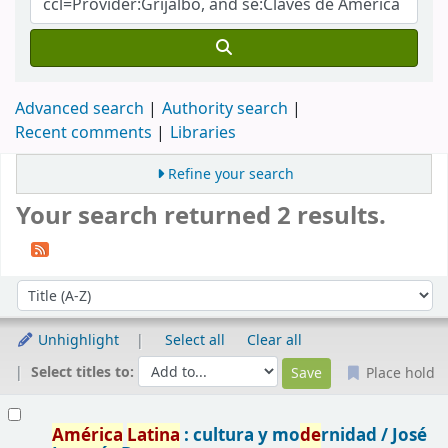
Advanced search
Authority search
Recent comments
Libraries
Refine your search
Your search returned 2 results.
Sort
Sort by:
Unhighlight
Select all
Clear all
Select titles to:
Place hold
Results
América
Latina
: cultura y mo
de
rnidad /
José