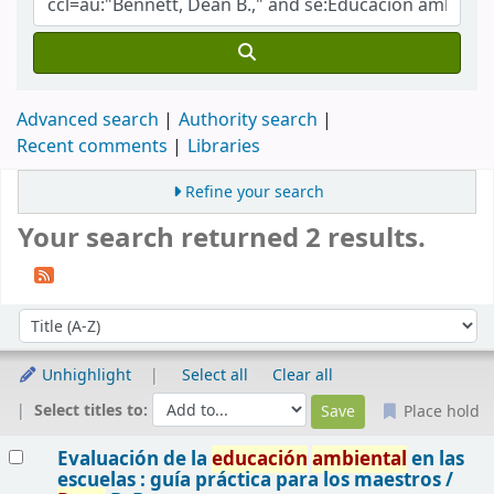
Advanced search
Authority search
Recent comments
Libraries
Refine your search
Your search returned 2 results.
Sort
Sort by:
Unhighlight
Select all
Clear all
Select titles to:
Place hold
Results
Evaluación de la
educación
ambiental
en las
escuelas : guía práctica para los maestros /