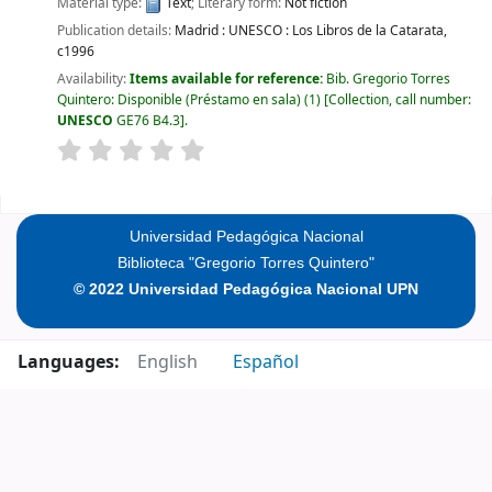
Material type:
Text
; Literary form:
Not fiction
Publication details:
Madrid :
UNESCO : Los Libros de la Catarata,
c1996
Availability:
Items available for reference:
Bib. Gregorio Torres
Quintero: Disponible (Préstamo en sala)
(1)
Collection, call number:
UNESCO
GE76 B4.3
.
Pages
Universidad Pedagógica Nacional
Biblioteca "Gregorio Torres Quintero"
© 2022 Universidad Pedagógica Nacional UPN
Languages:
English
Español