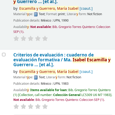
y
Guerrero ... [et al.].
by
Escamilla
y
Guerrero,
María
Isabel
[coaut.]
Material t
y
pe:
Text
; Format:
print
; Literar
y
form:
Not fiction
Publication details:
México :
UPN,
1990
Availabilit
y
:
Not available:
Bib. Gregorio Torres Quintero: Coleccion
SEP
(1).
Criterios de evaluación : cuaderno de
evaluación formativa /
Ma.
Isabel
Escamilla
y
Guerrero ... [et al.].
by
Escamilla
y
Guerrero,
María
Isabel
[coaut.]
Material t
y
pe:
Text
; Literar
y
form:
Not fiction
Publication details:
México :
UPN.
1983
Availabilit
y
:
Items available for loan:
Bib. Gregorio Torres Quintero
(1)
Collection, call number:
Colección General
LC5309 U6 M7 1983
.
Not available:
Bib. Gregorio Torres Quintero: Coleccion SEP
(1).