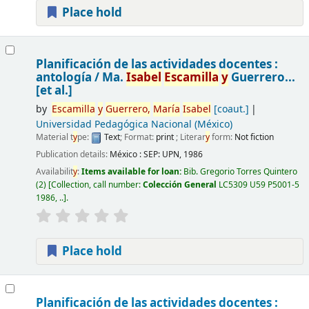
Place hold
Planificación de las actividades docentes :
antología /
Ma.
Isabel
Escamilla
y
Guerrero...
[et al.]
by
Escamilla
y
Guerrero,
María
Isabel
[coaut.]
Universidad Pedagógica Nacional (México)
Material t
y
pe:
Text
; Format:
print
; Literar
y
form:
Not fiction
Publication details:
México :
SEP: UPN,
1986
Availabilit
y
:
Items available for loan:
Bib. Gregorio Torres Quintero
(2)
Collection, call number:
Colección General
LC5309 U59 P5001-5
1986, ..
.
Place hold
Planificación de las actividades docentes :