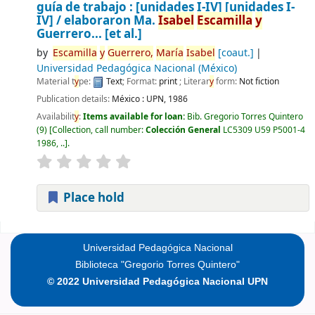
guía de trabajo : [unidades I-IV] [unidades I-
IV] /
elaboraron Ma.
Isabel
Escamilla
y
Guerrero... [et al.]
by
Escamilla
y
Guerrero,
María
Isabel
[coaut.]
Universidad Pedagógica Nacional (México)
Material t
y
pe:
Text
; Format:
print
; Literar
y
form:
Not fiction
Publication details:
México :
UPN,
1986
Availabilit
y
:
Items available for loan:
Bib. Gregorio Torres Quintero
(9)
Collection, call number:
Colección General
LC5309 U59 P5001-4
1986, ..
.
Place hold
Pages
Universidad Pedagógica Nacional
Biblioteca "Gregorio Torres Quintero"
© 2022 Universidad Pedagógica Nacional UPN