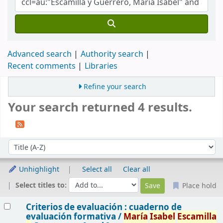
Advanced search
Authority search
Recent comments
Libraries
Refine your search
Your search returned 4 results.
Sort
Sort by:
Unhighlight
Select all
Clear all
Select titles to:
Place hold
Results
Criterios de evaluación : cuaderno de
evaluación formativa /
María
Isabel
Escamilla