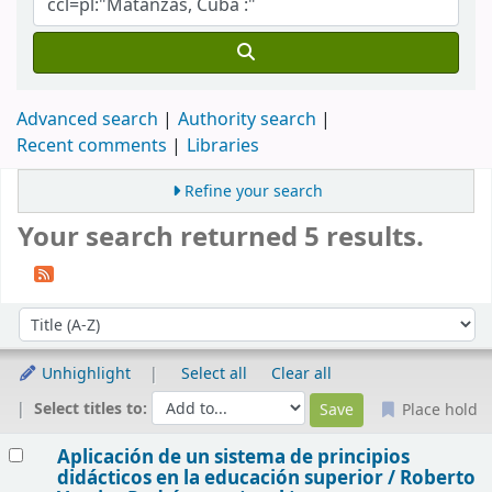
Advanced search
Authority search
Recent comments
Libraries
Refine your search
Your search returned 5 results.
Sort
Sort by:
Unhighlight
Select all
Clear all
Select titles to:
Place hold
Results
Aplicación de un sistema de principios
didácticos en la educación superior /
Roberto