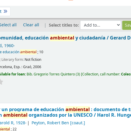
st
Select all
Clear all
Select titles to:
omunidad, educación
ambiental
y ciudadanía /
Gerard De
d
, 1960-
de educación
ambiental
; 10
; Literary form:
Not fiction
rcelona, Esp. :
Graó,
2006
ilable for loan:
Bib. Gregorio Torres Quintero
(3)
Collection, call number:
Colec
r un programa de educación
ambiental
: documento de t
ón
ambiental
organizados por la UNESCO /
Harol R. Hung
arold R
, 1928-
Peyton, Robert Ben
[coaut.]
iental
; 22