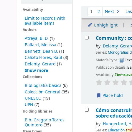
Sort
Availability
1
2
Next
La
Limit to records with
available items
Unhighlight
Authors
Results
Community : c
Atreya, B. D.
(1)
Ballard, Melissa
(1)
by
Delanty, Gerar
Bennett, Dean B.
(1)
Series:
Monografías 
Calixto Flores, Raúl
(3)
Material type:
Text
Delanty, Gerard
(1)
Publication details:
Ba
Show more
Availability:
Items ava
Collections
Bibliografía básica
(6)
Colección General
(35)
Place hold
UNESCO
(19)
UPN
(7)
Cómo construi
Holding libraries
sobre educaci
Bib. Gregorio Torres
by
Hungerford, H
Quintero
(35)
Series:
Educación
amb
Item types