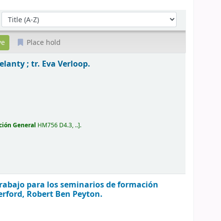
Sort by:
Place hold
lanty ; tr. Eva Verloop.
ción General
HM756 D4.3, ..
.
rabajo para los seminarios de formación
erford, Robert Ben Peyton.