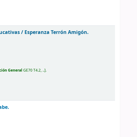
ucativas /
Esperanza Terrón Amigón.
ción General
GE70 T4.2, ..
.
abe.