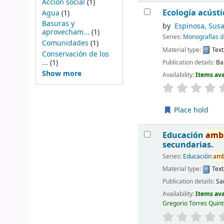
Acción social
(1)
Ecología acústi
Agua
(1)
Basuras y
by
Espinosa, Sus
aprovecham...
(1)
Series:
Monografías 
Comunidades
(1)
Material type:
Text
Conservación de los
...
(1)
Publication details:
Ba
Show more
Availability:
Items ava
Place hold
Educación
amb
secundarias.
Series:
Educación
amb
Material type:
Text
Publication details:
Sa
Availability:
Items ava
Gregorio Torres Quint