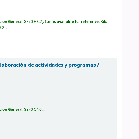
ción General
GE70 H8.2
.
Items available for reference:
Bib.
8.2
.
 elaboración de actividades y programas /
ción General
GE70 C4.6, ..
.