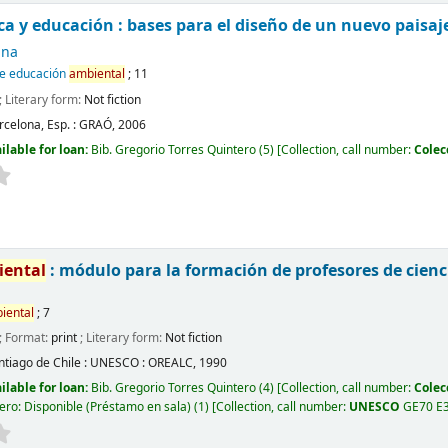
ca y educación : bases para el diseño de un nuevo paisaj
ana
de educación
ambiental
; 11
; Literary form:
Not fiction
rcelona, Esp. :
GRAÓ,
2006
ilable for loan:
Bib. Gregorio Torres Quintero
(5)
Collection, call number:
Colec
iental
: módulo para la formación de profesores de cienc
iental
; 7
; Format:
print
; Literary form:
Not fiction
ntiago de Chile :
UNESCO : OREALC,
1990
ilable for loan:
Bib. Gregorio Torres Quintero
(4)
Collection, call number:
Colec
ero: Disponible (Préstamo en sala)
(1)
Collection, call number:
UNESCO
GE70 E3