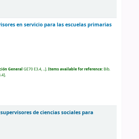
sores en servicio para las escuelas primarias
ción General
GE70 E3.4, ..
.
Items available for reference:
Bib.
.4
.
 supervisores de ciencias sociales para