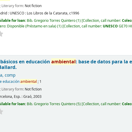
; Literary form:
Not fiction
drid :
UNESCO : Los Libros de la Catarata,
c1996
ilable for loan:
Bib. Gregorio Torres Quintero
(1)
Collection, call number:
Colec
ero: Disponible (Préstamo en sala)
(1)
Collection, call number:
UNESCO
GE70 H
básicos en educación
ambiental
: base de datos para la
Ballard.
sa
, comp
de educación
ambiental
; 1
; Literary form:
Not fiction
rcelona, Esp. :
Graó,
2003
ilable for loan:
Bib. Gregorio Torres Quintero
(5)
Collection, call number:
Colec