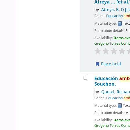
Atreya ... [et al.
by
Atreya, B. D
[co
Series:
Educación
amb
Material type:
Text
Publication details:
Bil
Availability:
Items ava
Gregorio Torres Quint
Place hold
Educación
amb
Souchon.
by
Quetel, Richar
Series:
Educación
amb
Material type:
Text
Publication details:
Ma
Availability:
Items ava
Gregorio Torres Quint