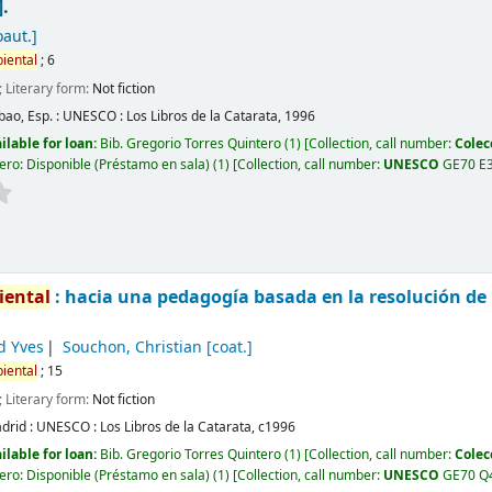
].
aut.]
iental
; 6
; Literary form:
Not fiction
bao, Esp. :
UNESCO : Los Libros de la Catarata,
1996
ilable for loan:
Bib. Gregorio Torres Quintero
(1)
Collection, call number:
Colec
ero: Disponible (Préstamo en sala)
(1)
Collection, call number:
UNESCO
GE70 E
iental
: hacia una pedagogía basada en la resolución de
d Yves
Souchon, Christian
[coat.]
iental
; 15
; Literary form:
Not fiction
drid :
UNESCO : Los Libros de la Catarata,
c1996
ilable for loan:
Bib. Gregorio Torres Quintero
(1)
Collection, call number:
Colec
ero: Disponible (Préstamo en sala)
(1)
Collection, call number:
UNESCO
GE70 Q