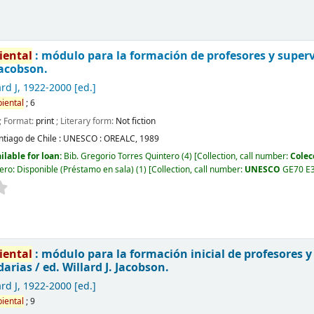
iental
: módulo para la formación de profesores y supervi
 Jacobson.
rd J
, 1922-2000
[ed.]
iental
; 6
; Format:
print
; Literary form:
Not fiction
ntiago de Chile :
UNESCO : OREALC,
1989
ilable for loan:
Bib. Gregorio Torres Quintero
(4)
Collection, call number:
Colec
ero: Disponible (Préstamo en sala)
(1)
Collection, call number:
UNESCO
GE70 E3
iental
: módulo para la formación inicial de profesores y
darias /
ed. Willard J. Jacobson.
rd J
, 1922-2000
[ed.]
iental
; 9