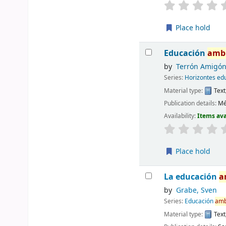
Place hold
Educación
amb
by
Terrón Amigón
Series:
Horizontes ed
Material type:
Text
Publication details:
Mé
Availability:
Items ava
Place hold
La educación
a
by
Grabe, Sven
Series:
Educación
amb
Material type:
Text