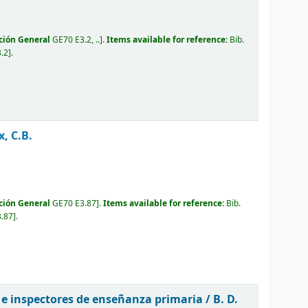
ción General
GE70 E3.2, ..
.
Items available for reference:
Bib.
.2
.
x, C.B.
ción General
GE70 E3.87
.
Items available for reference:
Bib.
3.87
.
e inspectores de enseñanza primaria /
B. D.