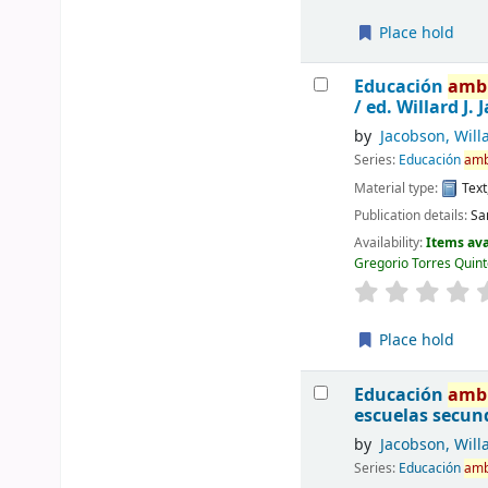
Place hold
Educación
amb
/
ed. Willard J.
by
Jacobson, Willa
Series:
Educación
amb
Material type:
Text
Publication details:
Sa
Availability:
Items ava
Gregorio Torres Quint
Place hold
Educación
amb
escuelas secun
by
Jacobson, Willa
Series:
Educación
amb