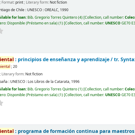
; Format:
print
; Literary form:
Not fiction
ntiago de Chile :
UNESCO : OREALC,
1990
ilable for loan:
Bib. Gregorio Torres Quintero
(4)
Collection, call number:
Colec
ero: Disponible (Préstamo en sala)
(1)
Collection, call number:
UNESCO
GE70 E3
iental
: principios de enseñanza y aprendizaje /
tr. Synta
iental
; 20
; Literary form:
Not fiction
paña :
UNESCO : Los Libros de la Catarata,
1996
ilable for loan:
Bib. Gregorio Torres Quintero
(1)
Collection, call number:
Colec
ero: Disponible (Préstamo en sala)
(1)
Collection, call number:
UNESCO
GE70 E
iental
: programa de formación continua para maestros 