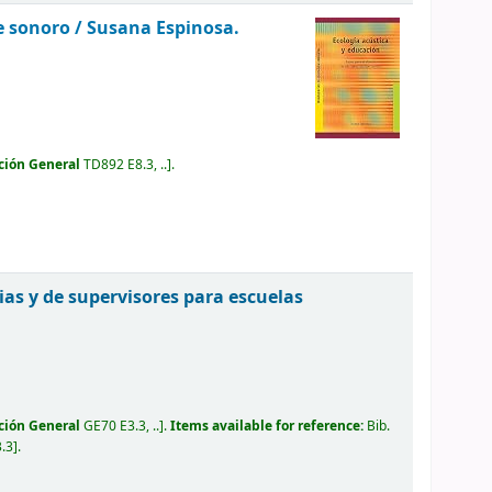
e sonoro /
Susana Espinosa.
ción General
TD892 E8.3, ..
.
ias y de supervisores para escuelas
ción General
GE70 E3.3, ..
.
Items available for reference:
Bib.
.3
.