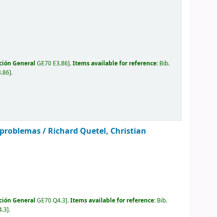
ción General
GE70 E3.86
.
Items available for reference:
Bib.
3.86
.
 problemas /
Richard Quetel, Christian
ción General
GE70 Q4.3
.
Items available for reference:
Bib.
4.3
.