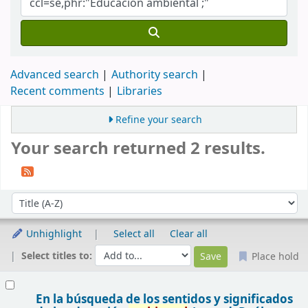
Advanced search
Authority search
Recent comments
Libraries
Refine your search
Your search returned 2 results.
Sort
Sort by:
Unhighlight
Select all
Clear all
Select titles to:
Place hold
Results
En la búsqueda de los sentidos y significados