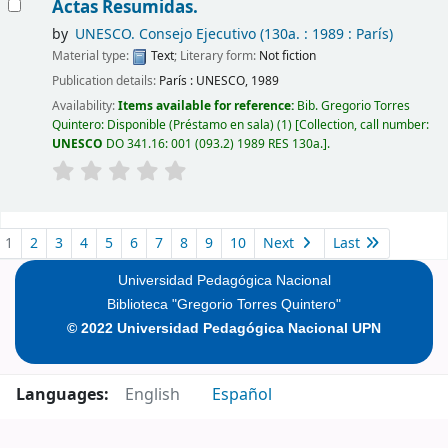
Actas Resumidas.
by
UNESCO. Consejo Ejecutivo
(130a. : 1989 : París)
Material type:
Text
; Literary form:
Not fiction
Publication details:
París :
UNESCO,
1989
Availability:
Items available for reference:
Bib. Gregorio Torres
Quintero: Disponible (Préstamo en sala)
(1)
Collection, call number:
UNESCO
DO 341.16: 001 (093.2) 1989 RES 130a.
.
Pages
1
2
3
4
5
6
7
8
9
10
Next
Last
Universidad Pedagógica Nacional
Biblioteca "Gregorio Torres Quintero"
© 2022 Universidad Pedagógica Nacional UPN
Languages:
English
Español