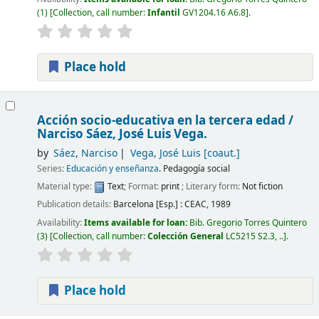
(1)
Collection, call number:
Infantil
GV1204.16 A6.8
.
Place hold
Acción socio-educativa en la tercera edad /
Narciso Sáez, José Luis Vega.
by
Sáez, Narciso
Vega, José Luis
[coaut.]
Series:
Educación y enseñanza
. Pedagogía social
Material type:
Text
; Format:
print
; Literary form:
Not fiction
Publication details:
Barcelona [Esp.] :
CEAC,
1989
Availability:
Items available for loan:
Bib. Gregorio Torres Quintero
(3)
Collection, call number:
Colección General
LC5215 S2.3, ..
.
Place hold