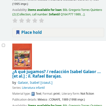
(1995 impr.)
Availability:
Items available for loan:
Bib. Gregorio Torres Quintero
(2)
Collection, call number:
Infantil
Q164 P77 1989, ..
.
Place hold
¿A qué jugamos? / redacción Isabel Galaor ...
[et al.] ; il. Rafael Barajas.
by
Galaor, Isabel
[coaut.]
Series:
Literatura infantil
Material type:
Text
; Format:
print
; Literary form:
Not fiction
Publication details:
México :
CONAFE,
1989 (1998 impr.)
Availability:
Items available for loan:
Bib. Gregorio Torres Quintero