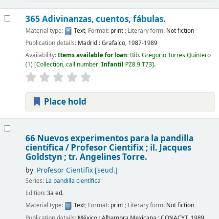
365 Adivinanzas, cuentos, fábulas.
Material type:
Text
; Format:
print
; Literary form:
Not fiction
Publication details:
Madrid :
Grafalco,
1987-1989
Availability:
Items available for loan:
Bib. Gregorio Torres Quintero
(1)
Collection, call number:
Infantil
PZ8.9 T73
.
Place hold
66 Nuevos experimentos para la pandilla
científica /
Profesor Cientifix ; il. Jacques
Goldstyn ; tr. Angelines Torre.
by
Profesor Cientifix [seud.]
Series:
La pandilla científica
Edition:
3a ed.
Material type:
Text
; Format:
print
; Literary form:
Not fiction
Publication details:
México :
Alhambra Mexicana : CONACYT,
1989