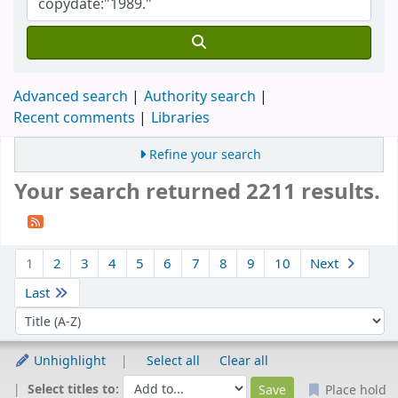
Advanced search
Authority search
Recent comments
Libraries
Refine your search
Your search returned 2211 results.
Sort
1
2
3
4
5
6
7
8
9
10
Next
Last
Sort by:
Unhighlight
Select all
Clear all
Select titles to:
Place hold