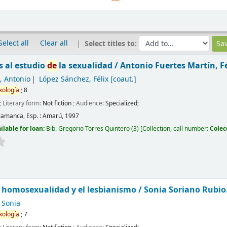
Select all
Clear all
Select titles to:
 al estudio
de
la sexualidad /
Antonio Fuertes Martín, F
, Antonio
López Sánchez, Félix
[coaut.]
xología
; 8
; Literary form:
Not fiction
; Audience:
Specialized;
lamanca, Esp. :
Amarú,
1997
ilable for loan:
Bib. Gregorio Torres Quintero
(3)
Collection, call number:
Colec
a homosexualidad y el lesbianismo /
Sonia Soriano Rubio
 Sonia
xología
; 7