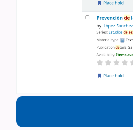
Place hold
Prevención
de
l
by
López Sánchez,
Series:
Estudios
de
se
Material type:
Text
Publication
de
tails:
Sa
Availability:
Items ava
Place hold
Pages