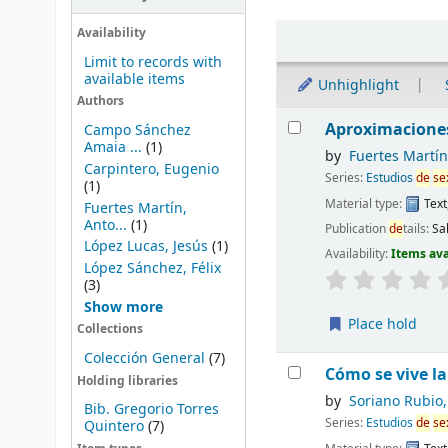
Sort
Availability
Limit to records with
available items
Unhighlight
Authors
Results
Aproximaciones
Campo Sánchez
Amaia ...
(1)
by
Fuertes Martín
Carpintero, Eugenio
Series:
Estudios
de
se
(1)
Material type:
Text
Fuertes Martín,
Anto...
(1)
Publication
de
tails:
Sa
López Lucas, Jesús
(1)
Availability:
Items ava
López Sánchez, Félix
(3)
Show more
Place hold
Collections
Colección General
(7)
Cómo se vive l
Holding libraries
by
Soriano Rubio,
Bib. Gregorio Torres
Series:
Estudios
de
se
Quintero
(7)