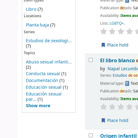
Material type:
Text
Item types
Publication
de
tails:
Sa
Libro
(7)
Availability:
Items ava
Locations
Lists:
LGBTQ+
.
Planta baja
(7)
Series
Estudios de sexologí...
Place hold
(7)
Topics
El libro blanco
Abuso sexual infanti...
(2)
by
Napal Lecumbe
Conducta sexual
(1)
Series:
Estudios
de
se
Documentación
(1)
Material type:
Text
Educación sexual
(1)
Publication
de
tails:
Sa
Educación sexual
par...
(1)
Availability:
Items ava
Show more
Place hold
Origen infanti