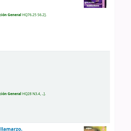
ción General
HQ76.25 S6.2
.
ción General
HQ28 N3.4, ..
.
Villamarzo.