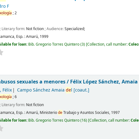
dro F
xología
; 2
; Literary form:
Not fiction
; Audience:
Specialized;
lamanca, Esp. :
Amarú,
1999
ilable for loan:
Bib. Gregorio Torres Quintero
(3)
Collection, call number:
Colec
busos sexuales a menores /
Félix López Sánchez, Amai
 Félix
Campo Sánchez Amaia
de
l
[coaut.]
xología
; 6
; Literary form:
Not fiction
lamanca, Esp. :
Amarú, Ministerio
de
Trabajo y Asuntos Sociales,
1997
ilable for loan:
Bib. Gregorio Torres Quintero
(16)
Collection, call number:
Cole