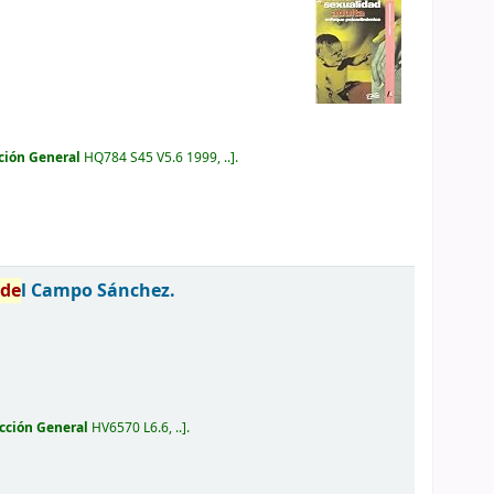
ción General
HQ784 S45 V5.6 1999, ..
.
a
de
l Campo Sánchez.
cción General
HV6570 L6.6, ..
.