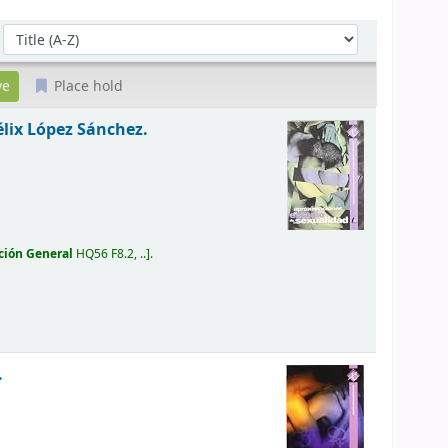
Sort by:
Place hold
élix López Sánchez.
ción General
HQ56 F8.2, ..
.
.