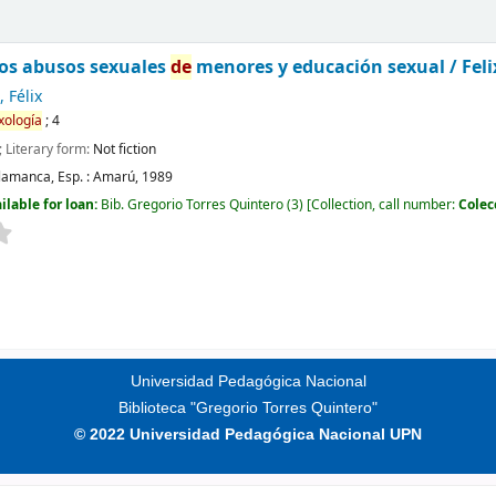
os abusos sexuales
de
menores y educación sexual /
Fel
 Félix
xología
; 4
; Literary form:
Not fiction
lamanca, Esp. :
Amarú,
1989
ilable for loan:
Bib. Gregorio Torres Quintero
(3)
Collection, call number:
Colec
Universidad Pedagógica Nacional
Biblioteca "Gregorio Torres Quintero"
© 2022 Universidad Pedagógica Nacional UPN