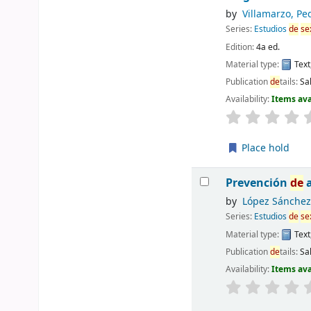
by
Villamarzo, Pe
Series:
Estudios
de
se
Edition:
4a ed.
Material type:
Text
Publication
de
tails:
Sa
Availability:
Items ava
Place hold
Prevención
de
a
by
López Sánchez,
Series:
Estudios
de
se
Material type:
Text
Publication
de
tails:
Sa
Availability:
Items ava