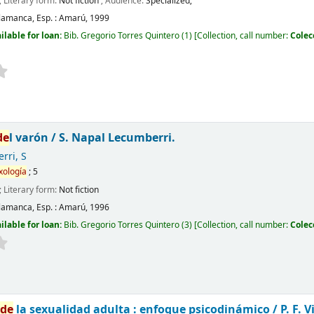
; Literary form:
Not fiction
; Audience:
Specialized;
lamanca, Esp. :
Amarú,
1999
ilable for loan:
Bib. Gregorio Torres Quintero
(1)
Collection, call number:
Colec
de
l varón /
S. Napal Lecumberri.
rri, S
xología
; 5
; Literary form:
Not fiction
lamanca, Esp. :
Amarú,
1996
ilable for loan:
Bib. Gregorio Torres Quintero
(3)
Collection, call number:
Colec
l
de
la sexualidad adulta : enfoque psicodinámico /
P. F. 