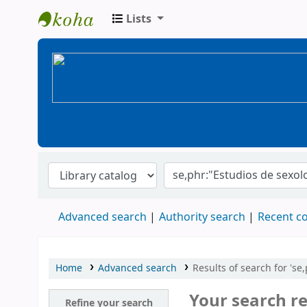
Lists
BiblioGTQ
Advanced search
Authority search
Recent 
Home
Advanced search
Results of search for 'se,
Your search re
Refine your search