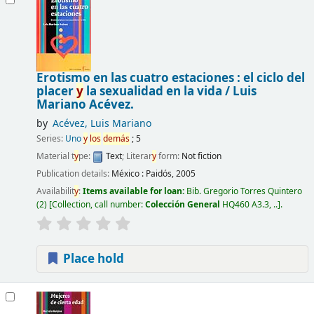
Erotismo en las cuatro estaciones : el ciclo del
placer
y
la sexualidad en la vida /
Luis
Mariano Acévez.
by
Acévez, Luis Mariano
Series:
Uno
y
los
demás
; 5
Material t
y
pe:
Text
; Literar
y
form:
Not fiction
Publication details:
México :
Paidós,
2005
Availabilit
y
:
Items available for loan:
Bib. Gregorio Torres Quintero
(2)
Collection, call number:
Colección General
HQ460 A3.3, ..
.
Place hold