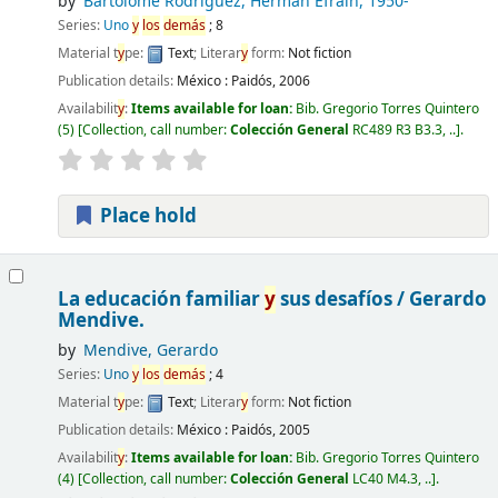
by
Bartolomé Rodríguez, Herman Efraín
, 1950-
Series:
Uno
y
los
demás
; 8
Material t
y
pe:
Text
; Literar
y
form:
Not fiction
Publication details:
México :
Paidós,
2006
Availabilit
y
:
Items available for loan:
Bib. Gregorio Torres Quintero
(5)
Collection, call number:
Colección General
RC489 R3 B3.3, ..
.
Place hold
La educación familiar
y
sus desafíos /
Gerardo
Mendive.
by
Mendive, Gerardo
Series:
Uno
y
los
demás
; 4
Material t
y
pe:
Text
; Literar
y
form:
Not fiction
Publication details:
México :
Paidós,
2005
Availabilit
y
:
Items available for loan:
Bib. Gregorio Torres Quintero
(4)
Collection, call number:
Colección General
LC40 M4.3, ..
.