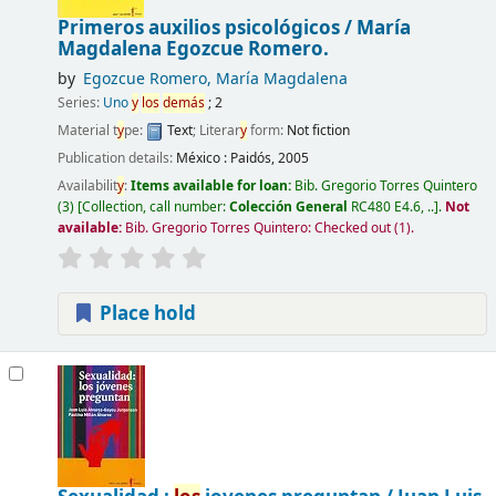
Primeros auxilios psicológicos /
María
Magdalena Egozcue Romero.
by
Egozcue Romero, María Magdalena
Series:
Uno
y
los
demás
; 2
Material t
y
pe:
Text
; Literar
y
form:
Not fiction
Publication details:
México :
Paidós,
2005
Availabilit
y
:
Items available for loan:
Bib. Gregorio Torres Quintero
(3)
Collection, call number:
Colección General
RC480 E4.6, ..
.
Not
available:
Bib. Gregorio Torres Quintero: Checked out
(1).
Place hold