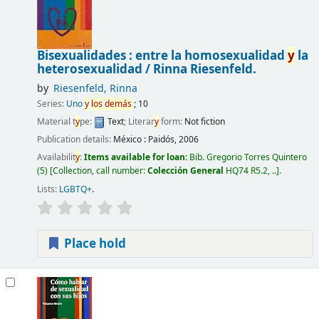
Bisexualidades : entre la homosexualidad
y
la
heterosexualidad /
Rinna Riesenfeld.
by
Riesenfeld, Rinna
Series:
Uno
y
los
demás
; 10
Material t
y
pe:
Text
; Literar
y
form:
Not fiction
Publication details:
México :
Paidós,
2006
Availabilit
y
:
Items available for loan:
Bib. Gregorio Torres Quintero
(5)
Collection, call number:
Colección General
HQ74 R5.2, ..
.
Lists:
LGBTQ+
.
Place hold