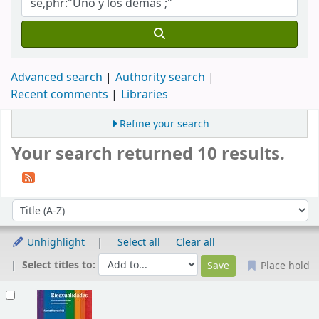
Advanced search
Authority search
Recent comments
Libraries
Refine your search
Your search returned 10 results.
Sort
Sort by:
Unhighlight
Select all
Clear all
Select titles to:
Place hold
Results