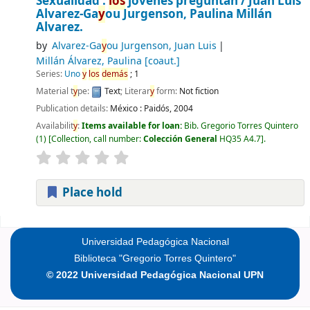
Sexualidad :
los
jovenes preguntan /
Juan Luis
Alvarez-Ga
y
ou Jurgenson, Paulina Millán
Alvarez.
by
Alvarez-Ga
y
ou Jurgenson, Juan Luis
Millán Álvarez, Paulina
[coaut.]
Series:
Uno
y
los
demás
; 1
Material t
y
pe:
Text
; Literar
y
form:
Not fiction
Publication details:
México :
Paidós,
2004
Availabilit
y
:
Items available for loan:
Bib. Gregorio Torres Quintero
(1)
Collection, call number:
Colección General
HQ35 A4.7
.
Place hold
Pages
Universidad Pedagógica Nacional
Biblioteca "Gregorio Torres Quintero"
© 2022 Universidad Pedagógica Nacional UPN