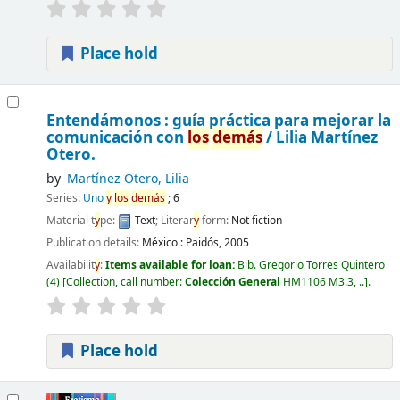
Place hold
Entendámonos : guía práctica para mejorar la
comunicación con
los
demás
/
Lilia Martínez
Otero.
by
Martínez Otero, Lilia
Series:
Uno
y
los
demás
; 6
Material t
y
pe:
Text
; Literar
y
form:
Not fiction
Publication details:
México :
Paidós,
2005
Availabilit
y
:
Items available for loan:
Bib. Gregorio Torres Quintero
(4)
Collection, call number:
Colección General
HM1106 M3.3, ..
.
Place hold