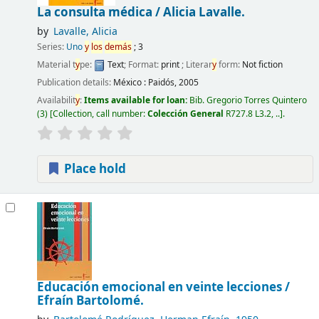
La consulta médica /
Alicia Lavalle.
by
Lavalle, Alicia
Series:
Uno
y
los
demás
; 3
Material t
y
pe:
Text
; Format:
print
; Literar
y
form:
Not fiction
Publication details:
México :
Paidós,
2005
Availabilit
y
:
Items available for loan:
Bib. Gregorio Torres Quintero
(3)
Collection, call number:
Colección General
R727.8 L3.2, ..
.
Place hold
Educación emocional en veinte lecciones /
Efraín Bartolomé.