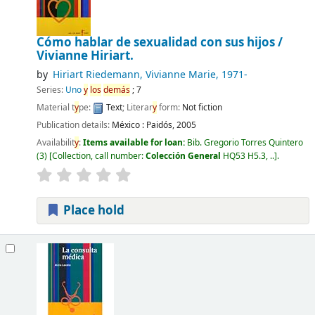
Cómo hablar de sexualidad con sus hijos /
Vivianne Hiriart.
by
Hiriart Riedemann, Vivianne Marie
, 1971-
Series:
Uno
y
los
demás
; 7
Material t
y
pe:
Text
; Literar
y
form:
Not fiction
Publication details:
México :
Paidós,
2005
Availabilit
y
:
Items available for loan:
Bib. Gregorio Torres Quintero
(3)
Collection, call number:
Colección General
HQ53 H5.3, ..
.
Place hold